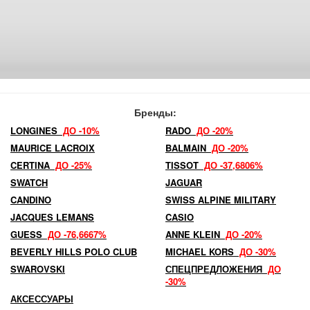
Бренды:
LONGINES
ДО -10%
RADO
ДО -20%
MAURICE LACROIX
BALMAIN
ДО -20%
CERTINA
ДО -25%
TISSOT
ДО -37,6806%
SWATCH
JAGUAR
CANDINO
SWISS ALPINE MILITARY
JACQUES LEMANS
CASIO
GUESS
ДО -76,6667%
ANNE KLEIN
ДО -20%
BEVERLY HILLS POLO CLUB
MICHAEL KORS
ДО -30%
SWAROVSKI
СПЕЦПРЕДЛОЖЕНИЯ
ДО
-30%
АКСЕССУАРЫ