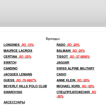
Бренды:
LONGINES
ДО -10%
RADO
ДО -20%
MAURICE LACROIX
BALMAIN
ДО -20%
CERTINA
ДО -25%
TISSOT
ДО -37,6806%
SWATCH
JAGUAR
CANDINO
SWISS ALPINE MILITARY
JACQUES LEMANS
CASIO
GUESS
ДО -76,6667%
ANNE KLEIN
ДО -20%
BEVERLY HILLS POLO CLUB
MICHAEL KORS
ДО -30%
SWAROVSKI
СПЕЦПРЕДЛОЖЕНИЯ
ДО
-30%
АКСЕССУАРЫ