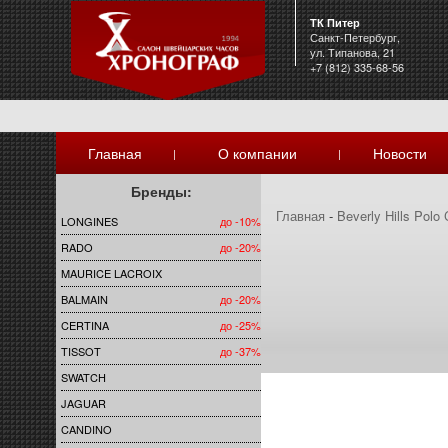
ТК Питер
Санкт-Петербург,
ул. Типанова, 21
+7 (812) 335-68-56
Главная
О компании
Новости
|
|
Бренды:
Главная
-
Beverly Hills Polo 
LONGINES
до -10%
RADO
до -20%
MAURICE LACROIX
BALMAIN
до -20%
CERTINA
до -25%
TISSOT
до -37%
SWATCH
JAGUAR
CANDINO