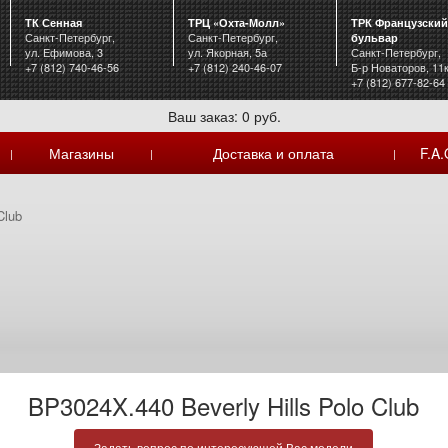
ТК Сенная
ТРЦ «Охта-Молл»
ТРК Французский
Санкт-Петербург,
Санкт-Петербург,
бульвар
ул. Ефимова, 3
ул. Якорная, 5а
Санкт-Петербург,
+7 (812) 740-46-56
+7 (812) 240-46-07
Б-р Новаторов, 11
+7 (812) 677-82-64
Ваш заказ: 0 руб.
Магазины
Доставка и оплата
F.A.
|
|
|
Club
BP3024X.440 Beverly Hills Polo Club
Задать вопрос по интересующей Вас модели