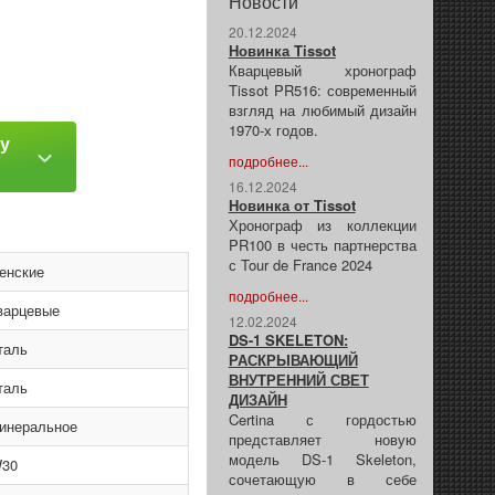
Новости
20.12.2024
Новинка Tissot
Кварцевый хронограф
Tissot PR516: современный
взгляд на любимый дизайн
1970-х годов.
ку
подробнее...
16.12.2024
Новинка от Tissot
Хронограф из коллекции
PR100 в честь партнерства
с Tour de France 2024
енские
подробнее...
варцевые
12.02.2024
DS-1 SKELETON:
таль
РАСКРЫВАЮЩИЙ
ВНУТРЕННИЙ СВЕТ
таль
ДИЗАЙН
Certina с гордостью
инеральное
представляет новую
модель DS-1 Skeleton,
30
сочетающую в себе