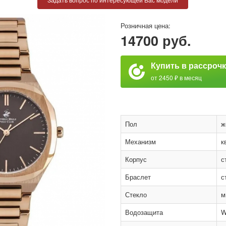
Розничная цена:
14700 руб.
Купить в рассроч
от 2450 ₽ в месяц
Пол
ж
Механизм
к
Корпус
с
Браслет
с
Стекло
м
Водозащита
W