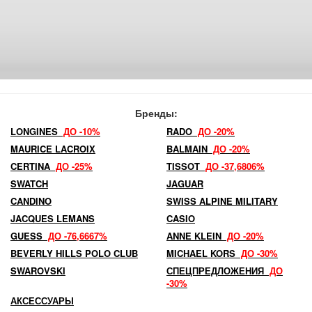
Бренды:
LONGINES
ДО -10%
RADO
ДО -20%
MAURICE LACROIX
BALMAIN
ДО -20%
CERTINA
ДО -25%
TISSOT
ДО -37,6806%
SWATCH
JAGUAR
CANDINO
SWISS ALPINE MILITARY
JACQUES LEMANS
CASIO
GUESS
ДО -76,6667%
ANNE KLEIN
ДО -20%
BEVERLY HILLS POLO CLUB
MICHAEL KORS
ДО -30%
SWAROVSKI
СПЕЦПРЕДЛОЖЕНИЯ
ДО
-30%
АКСЕССУАРЫ