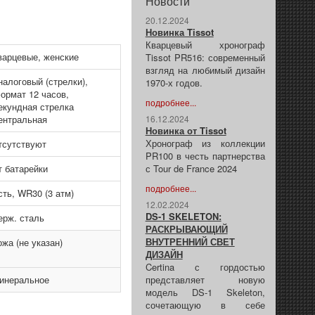
Новости
20.12.2024
Новинка Tissot
Кварцевый хронограф
варцевые, женские
Tissot PR516: современный
взгляд на любимый дизайн
налоговый (стрелки),
1970-х годов.
ормат 12 часов,
подробнее...
екундная стрелка
ентральная
16.12.2024
Новинка от Tissot
Хронограф из коллекции
тсутствуют
PR100 в честь партнерства
т батарейки
с Tour de France 2024
подробнее...
сть, WR30 (3 атм)
12.02.2024
DS-1 SKELETON:
ерж. сталь
РАСКРЫВАЮЩИЙ
ВНУТРЕННИЙ СВЕТ
ожа (не указан)
ДИЗАЙН
Certina с гордостью
инеральное
представляет новую
модель DS-1 Skeleton,
сочетающую в себе