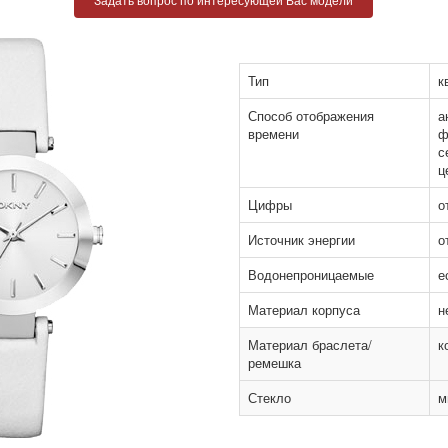
Тип
к
Способ отображения
а
времени
ф
с
ц
Цифры
о
Источник энергии
о
Водонепроницаемые
е
Материал корпуса
н
Материал браслета/
к
ремешка
Стекло
м