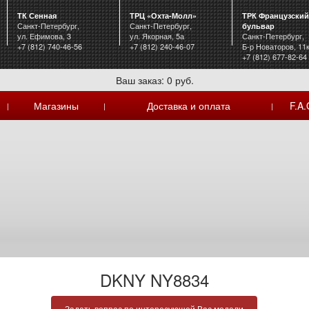
ТК Сенная
ТРЦ «Охта-Молл»
ТРК Французский
Санкт-Петербург,
Санкт-Петербург,
бульвар
ул. Ефимова, 3
ул. Якорная, 5а
Санкт-Петербург,
+7 (812) 740-46-56
+7 (812) 240-46-07
Б-р Новаторов, 11
+7 (812) 677-82-64
Ваш заказ: 0 руб.
Магазины
Доставка и оплата
F.A.
|
|
|
DKNY NY8834
Задать вопрос по интересующей Вас модели