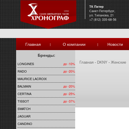
ТК Питер
Санкт-Петербург,
ул. Типанова, 21
+7 (812) 335-68-56
Главная
О компании
Новости
|
|
Бренды:
Главная
-
DKNY
-
Женские
LONGINES
до -10%
RADO
до -20%
MAURICE LACROIX
BALMAIN
до -20%
CERTINA
до -25%
TISSOT
до -37%
SWATCH
JAGUAR
CANDINO