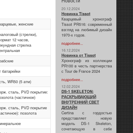
Новости
20.12.2024
Новинка Tissot
Кварцевый хронограф
варцевые, женские
Tissot PR516: современный
взгляд на любимый дизайн
налоговый (стрелки),
1970-х годов.
ормат 12 часов,
подробнее...
екундная стрелка
ентральная
16.12.2024
Новинка от Tissot
Хронограф из коллекции
рабские
PR100 в честь партнерства
т батарейки
с Tour de France 2024
подробнее...
сть, WR50 (5 атм)
12.02.2024
DS-1 SKELETON:
ерж. сталь, PVD покрытие:
РАСКРЫВАЮЩИЙ
озолота (частичное)
ВНУТРЕННИЙ СВЕТ
ДИЗАЙН
ерж. сталь, PVD покрытие
Certina с гордостью
частичное): позолота
представляет новую
инеральное
модель DS-1 Skeleton,
сочетающую в себе