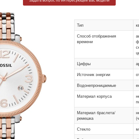
Тип
к
Способ отображения
а
времени
ф
с
ц
Цифры
а
Источник энергии
о
Водонепроницаемые
е
Материал корпуса
н
п
Материал браслета/
н
ремешка
(
Стекло
м