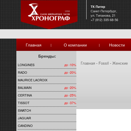
ТК Питер
Санкт-Петербург,
ул. Типанова, 21
+7 (812) 335-68-56
Главная
О компании
Новости
|
|
Бренды:
Главная
-
Fossil
-
Женские
LONGINES
до -10%
RADO
до -20%
MAURICE LACROIX
BALMAIN
до -20%
CERTINA
до -25%
TISSOT
до -37%
SWATCH
JAGUAR
CANDINO