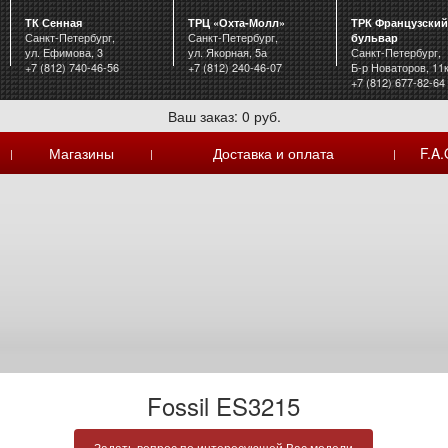
ТК Сенная
ТРЦ «Охта-Молл»
ТРК Французский
Санкт-Петербург,
Санкт-Петербург,
бульвар
ул. Ефимова, 3
ул. Якорная, 5а
Санкт-Петербург,
+7 (812) 740-46-56
+7 (812) 240-46-07
Б-р Новаторов, 11
+7 (812) 677-82-64
Ваш заказ: 0 руб.
Магазины
Доставка и оплата
F.A.
|
|
|
Fossil ES3215
Задать вопрос по интересующей Вас модели