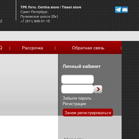
ТРК Лето. Certina store / Tissot store
Санкт-Петербург,
Пулковское шоссе 25к1
к2
+7 (911) 849-01-15
Q
Рассрочка
Обратная связь
|
|
|
Личный кабинет
Забыли пароль
Регистрация
Зачем регистрироваться