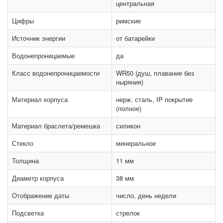
центральная
Цифры
римские
Источник энергии
от батарейки
Водонепроницаемые
да
Класс водонепроницаемости
WR50 (душ, плавание без
ныряния)
Материал корпуса
нерж. сталь, IP покрытие
(полное)
Материал браслета/ремешка
силикон
Стекло
минеральное
Толщина
11 мм
Диаметр корпуса
38 мм
Отображение даты
число, день недели
Подсветка
стрелок