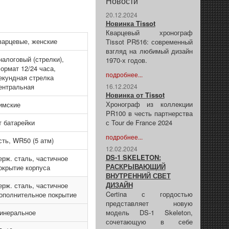
Новости
20.12.2024
Новинка Tissot
Кварцевый хронограф
варцевые, женские
Tissot PR516: современный
взгляд на любимый дизайн
налоговый (стрелки),
1970-х годов.
ормат 12/24 часа,
подробнее...
екундная стрелка
ентральная
16.12.2024
Новинка от Tissot
Хронограф из коллекции
имские
PR100 в честь партнерства
т батарейки
с Tour de France 2024
подробнее...
сть, WR50 (5 атм)
12.02.2024
DS-1 SKELETON:
ерж. сталь, частичное
РАСКРЫВАЮЩИЙ
окрытие корпуса
ВНУТРЕННИЙ СВЕТ
ДИЗАЙН
ерж. сталь, частичное
Certina с гордостью
ополнительное покрытие
представляет новую
инеральное
модель DS-1 Skeleton,
сочетающую в себе