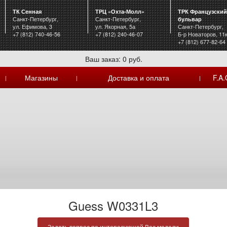
ТК Сенная
ТРЦ «Охта-Молл»
ТРК Французский
Санкт-Петербург,
Санкт-Петербург,
бульвар
ул. Ефимова, 3
ул. Якорная, 5а
Санкт-Петербург,
+7 (812) 740-46-56
+7 (812) 240-46-07
Б-р Новаторов, 11
+7 (812) 677-82-64
Ваш заказ: 0 руб.
Магазины
Доставка и оплата
F.A.
|
|
|
Guess W0331L3
Задать вопрос по интересующей Вас модели