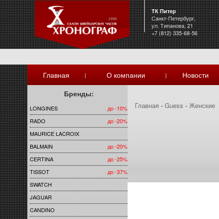
ТК Питер
Санкт-Петербург,
ул. Типанова, 21
+7 (812) 335-68-56
Главная
О компании
Новости
|
|
Бренды:
Главная
-
Guess
-
Женские
LONGINES
до -10%
RADO
до -20%
MAURICE LACROIX
BALMAIN
до -20%
CERTINA
до -25%
TISSOT
до -37%
SWATCH
JAGUAR
CANDINO