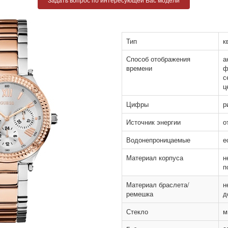
Тип
к
Способ отображения
а
времени
ф
с
ц
Цифры
р
Источник энергии
о
Водонепроницаемые
е
Материал корпуса
н
п
Материал браслета/
н
ремешка
д
Стекло
м