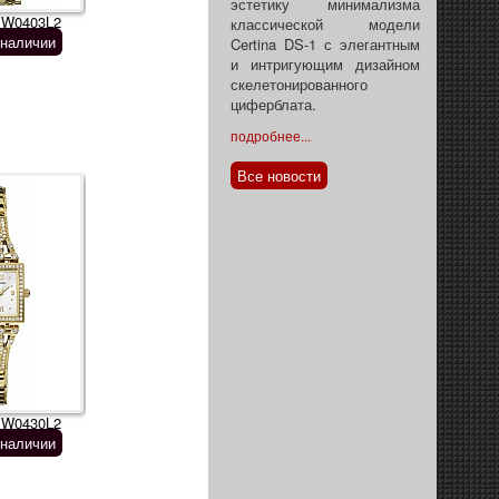
эстетику минимализма
 W0403L2
классической модели
 наличии
Certina DS-1 с элегантным
и интригующим дизайном
скелетонированного
циферблата.
подробнее...
Все новости
 W0430L2
 наличии