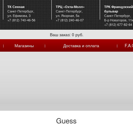
ТК Сенная
ТРЦ «Охта-Молл»
ТРК Французский
Санкт-Петербург,
Санкт-Петербург,
бульвар
ул. Ефимова, 3
ул. Якорная, 5а
Санкт-Петербург,
+7 (812) 740-46-56
+7 (812) 240-46-07
Б-р Новаторов, 11
+7 (812) 677-82-64
Ваш заказ: 0 руб.
Магазины
Доставка и оплата
F.A.
|
|
|
Guess