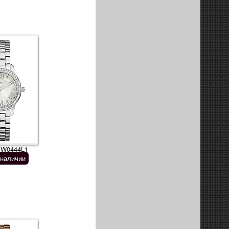
 W0444L1
 наличии