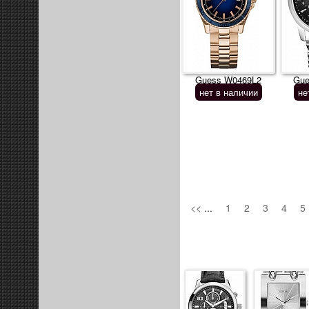
Guess W0469L2
Gue
нет в наличии
не
<<
...
1
2
3
4
5