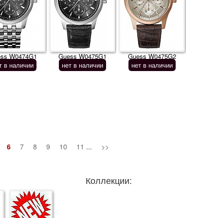
ss W0474G1
Guess W0475G1
Guess W0475G2
т в наличии
нет в наличии
нет в наличии
6
7
8
9
10
11
...
>>
Коллекции: