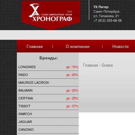
ТК Питер
Санкт-Петербург,
ул. Типанова, 21
+7 (812) 335-68-56
Главная
О компании
Новости
|
|
Бренды:
Главная
-
Guess
LONGINES
до -10%
RADO
до -20%
MAURICE LACROIX
BALMAIN
до -20%
CERTINA
до -25%
TISSOT
до -37%
SWATCH
JAGUAR
CANDINO