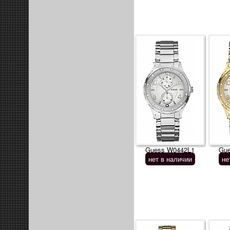
Guess W0442L1
Gu
нет в наличии
не