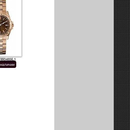
 W0469L1
 наличии