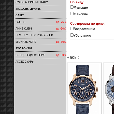
По виду:
SWISS ALPINE MILITARY
Мужские
JACQUES LEMANS
Женские
CASIO
GUESS
до -76%
Сортировка по цене:
ANNE KLEIN
до -20%
Возрастанию
BEVERLY HILLS POLO CLUB
Убыванию
MICHAEL KORS
до -30%
SWAROVSKI
СПЕЦПРЕДЛОЖЕНИЯ
до -30%
Часы:
АКСЕССУАРЫ