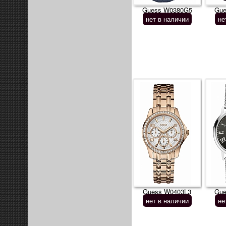
Guess W0380G5
Gue
нет в наличии
не
Guess W0403L3
Gue
нет в наличии
не