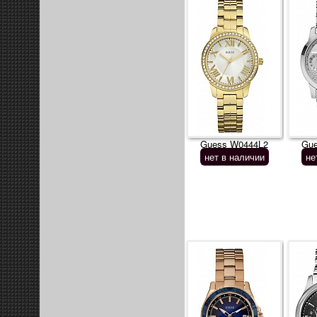
Guess W0444L2
Gu
нет в наличии
не