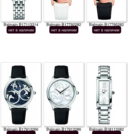
Balmain B17113314
Balmain B17792282
Balmain B17795282
нет в наличии
нет в наличии
нет в наличии
Balmain B17913266
Balmain B17913286
Balmain B18113382