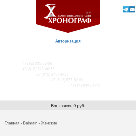
Авторизация
ТК Питер
+7 (812) 335-68-56
ТК Сенная
+7 (812) 740-46-56
ТРЦ «Охта-Молл»
+7 (812) 240-46-07
ТРК Французский бульвар
+7 (812) 677-82-64
ТРК Лето. Certina store / Tissot store
+7 (911) 849-01-15
Ваш заказ: 0 руб.
Главная
-
Balmain
-
Женские