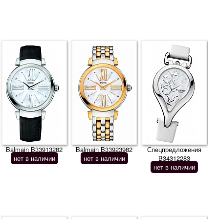
Balmain B33913282
Balmain B33923982
Спецпредложения
нет в наличии
нет в наличии
B34312283
нет в наличии