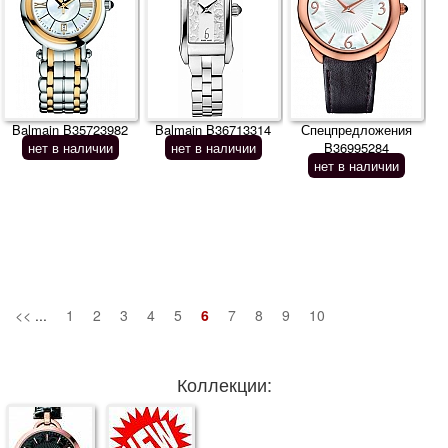
Balmain B35723982
Balmain B36713314
Спецпредложения
нет в наличии
нет в наличии
B36995284
нет в наличии
<<
...
1
2
3
4
5
6
7
8
9
10
Коллекции: