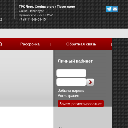
ТРК Лето. Certina store / Tissot store
Санкт-Петербург,
Пулковское шоссе 25к1
к2
+7 (911) 849-01-15
Q
Рассрочка
Обратная связь
|
|
|
Личный кабинет
Забыли пароль
Регистрация
Зачем регистрироваться