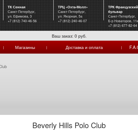
ТК Сенная
ТРЦ «Охта-Молл»
ТРК Французский
Санкт-Петербург,
Санкт-Петербург,
бульвар
ул. Ефимова, 3
ул. Якорная, 5а
Санкт-Петербург,
+7 (812) 740-46-56
+7 (812) 240-46-07
Б-р Новаторов, 11
+7 (812) 677-82-64
Ваш заказ: 0 руб.
Магазины
Доставка и оплата
F.A.
|
|
|
Club
Beverly Hills Polo Club