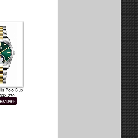
lls Polo Club
33X.270
 наличии