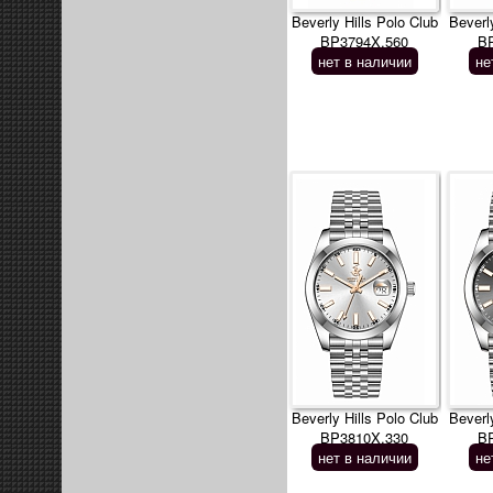
Beverly Hills Polo Club
Beverl
BP3794X.560
B
нет в наличии
не
Beverly Hills Polo Club
Beverl
BP3810X.330
B
нет в наличии
не