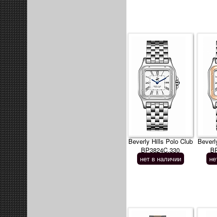
Beverly Hills Polo Club
Beverl
BP3824C.330
B
нет в наличии
не