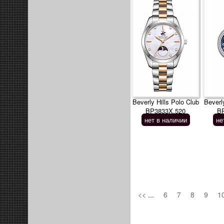
Beverly Hills Polo Club
Beverl
BP3833X.520
B
нет в наличии
не
<<
...
6
7
8
9
1