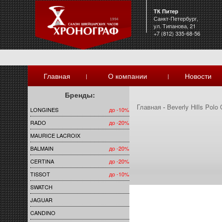
ТК Питер
Санкт-Петербург,
ул. Типанова, 21
+7 (812) 335-68-56
Главная
О компании
Новости
|
|
Бренды:
Главная
-
Beverly Hills Polo 
LONGINES
до -10%
RADO
до -20%
MAURICE LACROIX
BALMAIN
до -20%
CERTINA
до -20%
TISSOT
до -10%
SWATCH
JAGUAR
CANDINO