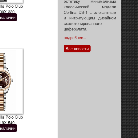
эстетику минимализма
lls Polo Club
классической модели
00X.330
Certina DS-1 с элегантным
 наличии
и интригующим дизайном
скелетонированного
циферблата.
подробнее...
Все новости
lls Polo Club
19X.540
 наличии