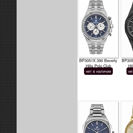
BP3051X.390 Beverly
BP305
Hills Polo Club
Hi
нет в наличии
не