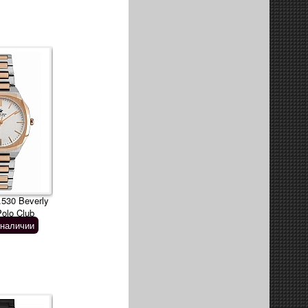
530 Beverly
Polo Club
 наличии