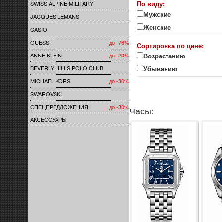
По виду:
SWISS ALPINE MILITARY
Мужские
JACQUES LEMANS
Женские
CASIO
GUESS
до -76%
Сортировка по цене:
ANNE KLEIN
до -20%
Возрастанию
BEVERLY HILLS POLO CLUB
Убыванию
MICHAEL KORS
до -30%
SWAROVSKI
СПЕЦПРЕДЛОЖЕНИЯ
до -30%
Часы:
АКСЕССУАРЫ