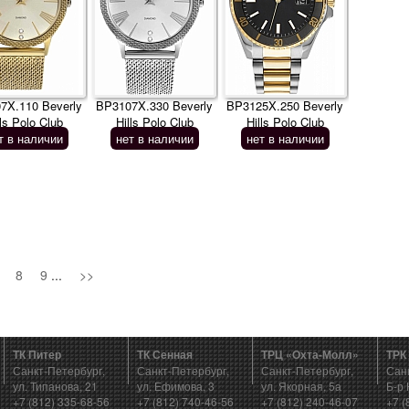
7X.110 Beverly
BP3107X.330 Beverly
BP3125X.250 Beverly
lls Polo Club
Hills Polo Club
Hills Polo Club
т в наличии
нет в наличии
нет в наличии
8
9
...
>>
ТК Питер
ТК Сенная
ТРЦ «Охта-Молл»
ТРК
Санкт-Петербург,
Санкт-Петербург,
Санкт-Петербург,
Сан
ул. Типанова, 21
ул. Ефимова, 3
ул. Якорная, 5а
Б-р 
+7 (812) 335-68-56
+7 (812) 740-46-56
+7 (812) 240-46-07
+7 (