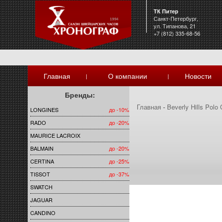
ТК Питер
Санкт-Петербург,
ул. Типанова, 21
+7 (812) 335-68-56
Главная
О компании
Новости
|
|
Бренды:
Главная
-
Beverly Hills Polo 
LONGINES
до -10%
RADO
до -20%
MAURICE LACROIX
BALMAIN
до -20%
CERTINA
до -25%
TISSOT
до -37%
SWATCH
JAGUAR
CANDINO