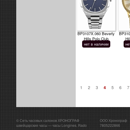
BP3107X.060 Beverly
BP310
Hills Polo Club
Hi
нет в наличии
не
1
2
3
4
5
6
7
© Сеть часовых салонов ХРОНОГРАФ
ООО Хронограф
швейцарские часы
— часы Longines, Rado
7805222866