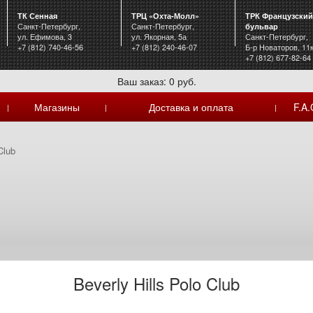
ТК Сенная
ТРЦ «Охта-Молл»
ТРК Французский
Санкт-Петербург,
Санкт-Петербург,
бульвар
ул. Ефимова, 3
ул. Якорная, 5а
Санкт-Петербург,
+7 (812) 740-46-56
+7 (812) 240-46-07
Б-р Новаторов, 11
+7 (812) 677-82-64
Ваш заказ: 0 руб.
Магазины
Доставка и оплата
F.A.
|
|
|
Club
Beverly Hills Polo Club