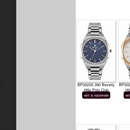
BP3023X.390 Beverly
BP302
Hills Polo Club
Hi
нет в наличии
не