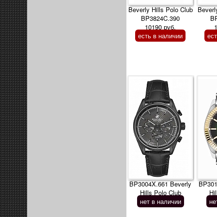
Beverly Hills Polo Club
Beverl
BP3824C.390
B
10190 руб.
есть в наличии
ес
BP3004X.661 Beverly
BP301
Hills Polo Club
Hi
нет в наличии
не