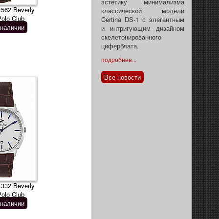
эстетику минимализма
562 Beverly
классической модели
Polo Club
Certina DS-1 с элегантным
 наличии
и интригующим дизайном
скелетонированного
циферблата.
подробнее...
Все новости
332 Beverly
Polo Club
 наличии