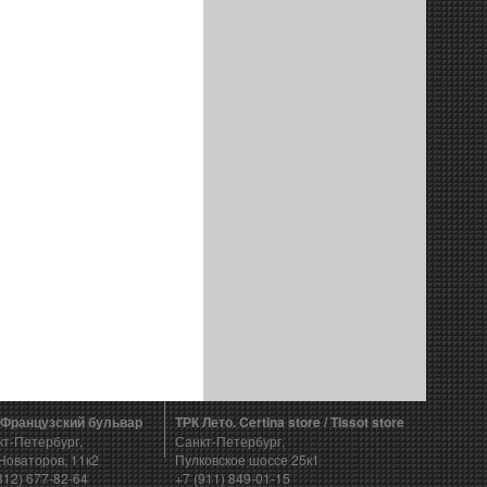
 Французский бульвар
ТРК Лето. Certina store / Tissot store
кт-Петербург,
Санкт-Петербург,
Новаторов, 11к2
Пулковское шоссе 25к1
812) 677-82-64
+7 (911) 849-01-15