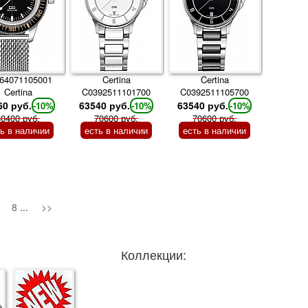
64071105001
Certina
Certina
Certina
C0392511101700
C0392511105700
60 руб.
63540 руб.
63540 руб.
-10%
-10%
-10%
80400 руб.
70600 руб.
70600 руб.
ть в наличии
есть в наличии
есть в наличии
8
...
>>
Коллекции: