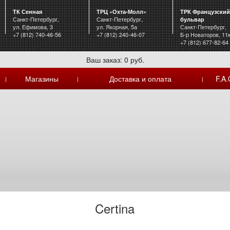
ТК Сенная
ТРЦ «Охта-Молл»
ТРК Французский
Санкт-Петербург,
Санкт-Петербург,
бульвар
ул. Ефимова, 3
ул. Якорная, 5а
Санкт-Петербург,
+7 (812) 740-46-56
+7 (812) 240-46-07
Б-р Новаторов, 11
+7 (812) 677-82-64
Ваш заказ: 0 руб.
Магазины
Доставка и оплата
F.A.
|
|
|
Certina