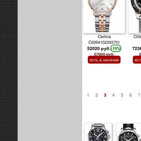
Certina
C03
C0354102203701
52020 руб.
723
-10%
57800 руб.
есть в наличии
ес
1
2
3
4
5
6
7