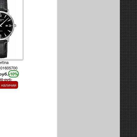
rtina
101605700
руб.
-10%
00 руб.
в наличии