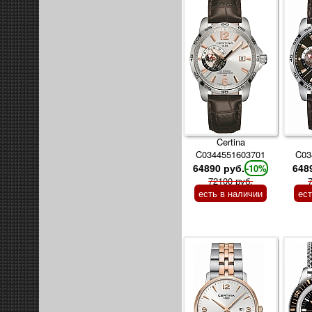
Certina
C0344551603701
C03
64890 руб.
648
-10%
72100 руб.
есть в наличии
ес