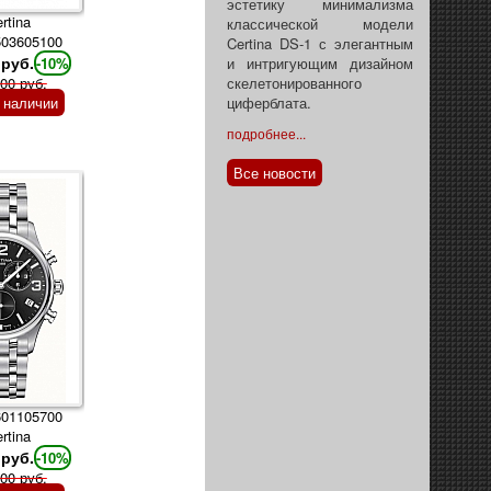
эстетику минимализма
rtina
классической модели
503605100
Certina DS-1 с элегантным
 руб.
-10%
и интригующим дизайном
00 руб.
скелетонированного
в наличии
циферблата.
подробнее...
Все новости
601105700
rtina
 руб.
-10%
00 руб.