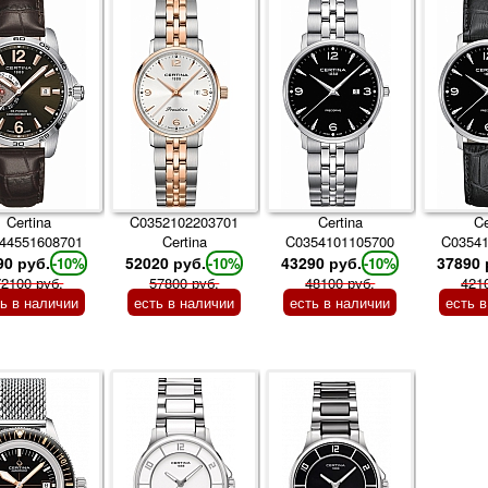
Certina
C0352102203701
Certina
Ce
44551608701
Certina
C0354101105700
C0354
90 руб.
52020 руб.
43290 руб.
37890 
-10%
-10%
-10%
72100 руб.
57800 руб.
48100 руб.
421
ть в наличии
есть в наличии
есть в наличии
есть 