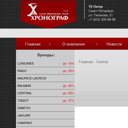
ТК Питер
Санкт-Петербург,
ул. Типанова, 21
+7 (812) 335-68-56
Главная
О компании
Новости
|
|
Бренды:
Главная
-
Certina
LONGINES
до -10%
RADO
до -20%
MAURICE LACROIX
BALMAIN
до -20%
CERTINA
до -25%
TISSOT
до -37%
SWATCH
JAGUAR
CANDINO