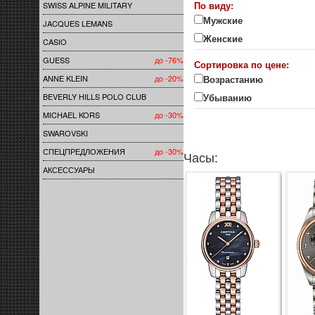
По виду:
SWISS ALPINE MILITARY
Мужские
JACQUES LEMANS
Женские
CASIO
GUESS
до -76%
Сортировка по цене:
ANNE KLEIN
до -20%
Возрастанию
BEVERLY HILLS POLO CLUB
Убыванию
MICHAEL KORS
до -30%
SWAROVSKI
СПЕЦПРЕДЛОЖЕНИЯ
до -30%
Часы:
АКСЕССУАРЫ