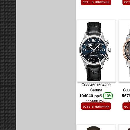
есть в наличии
ес
C0334601604700
Certina
C03
104040 руб.
567
-10%
115600 руб.
есть в наличии
ес