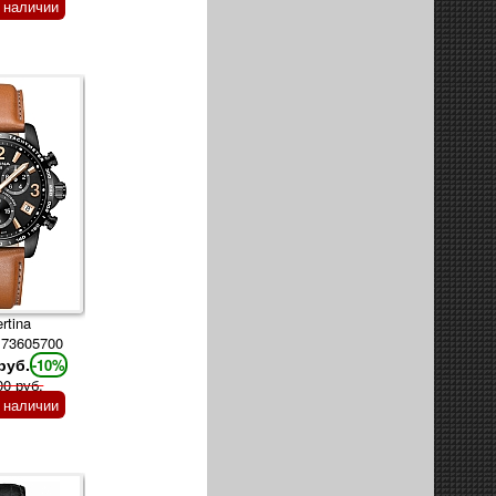
в наличии
rtina
173605700
руб.
-10%
00 руб.
в наличии