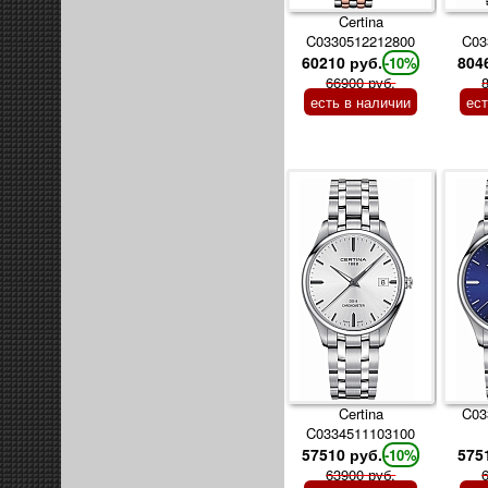
Certina
C0330512212800
C03
60210 руб.
804
-10%
66900 руб.
есть в наличии
ес
Certina
C03
C0334511103100
57510 руб.
575
-10%
63900 руб.