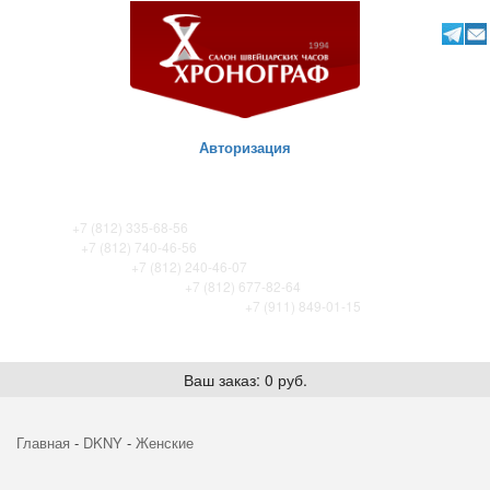
Авторизация
ТК Питер
+7 (812) 335-68-56
ТК Сенная
+7 (812) 740-46-56
ТРЦ «Охта-Молл»
+7 (812) 240-46-07
ТРК Французский бульвар
+7 (812) 677-82-64
ТРК Лето. Certina store / Tissot store
+7 (911) 849-01-15
Ваш заказ: 0 руб.
Главная
-
DKNY
-
Женские