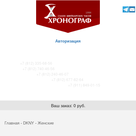
Авторизация
ТК Питер
+7 (812) 335-68-56
ТК Сенная
+7 (812) 740-46-56
ТРЦ «Охта-Молл»
+7 (812) 240-46-07
ТРК Французский бульвар
+7 (812) 677-82-64
ТРК Лето. Certina store / Tissot store
+7 (911) 849-01-15
Ваш заказ: 0 руб.
Главная
-
DKNY
-
Женские