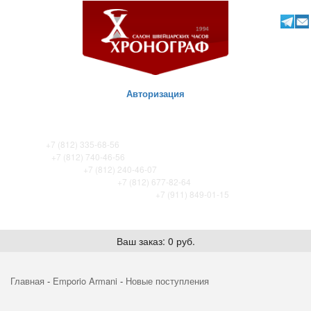
Авторизация
ТК Питер
+7 (812) 335-68-56
ТК Сенная
+7 (812) 740-46-56
ТРЦ «Охта-Молл»
+7 (812) 240-46-07
ТРК Французский бульвар
+7 (812) 677-82-64
ТРК Лето. Certina store / Tissot store
+7 (911) 849-01-15
Ваш заказ: 0 руб.
Главная
-
Emporio Armani
-
Новые поступления