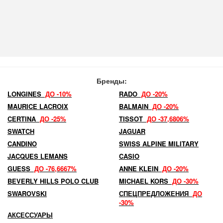
Бренды:
LONGINES
ДО -10%
RADO
ДО -20%
MAURICE LACROIX
BALMAIN
ДО -20%
CERTINA
ДО -25%
TISSOT
ДО -37,6806%
SWATCH
JAGUAR
CANDINO
SWISS ALPINE MILITARY
JACQUES LEMANS
CASIO
GUESS
ДО -76,6667%
ANNE KLEIN
ДО -20%
BEVERLY HILLS POLO CLUB
MICHAEL KORS
ДО -30%
SWAROVSKI
СПЕЦПРЕДЛОЖЕНИЯ
ДО
-30%
АКСЕССУАРЫ