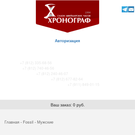
Авторизация
ТК Питер
+7 (812) 335-68-56
ТК Сенная
+7 (812) 740-46-56
ТРЦ «Охта-Молл»
+7 (812) 240-46-07
ТРК Французский бульвар
+7 (812) 677-82-64
ТРК Лето. Certina store / Tissot store
+7 (911) 849-01-15
Ваш заказ: 0 руб.
Главная
-
Fossil
-
Мужские