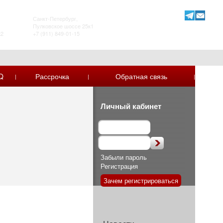
ТРК Лето. Certina store / Tissot store
Санкт-Петербург,
Пулковское шоссе 25к1
к2
+7 (911) 849-01-15
Q
Рассрочка
Обратная связь
|
|
|
Личный кабинет
Забыли пароль
Регистрация
Зачем регистрироваться