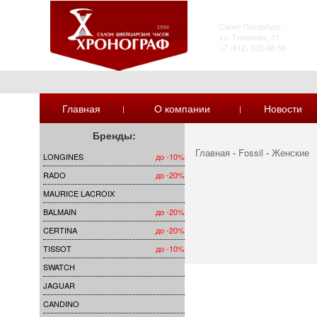
ТК Питер
Санкт-Петербург,
ул. Типанова, 21
+7 (812) 335-68-56
Главная
О компании
Новости
|
|
Бренды:
Главная
-
Fossil
-
Женские
LONGINES
до -10%
RADO
до -20%
MAURICE LACROIX
BALMAIN
до -20%
CERTINA
до -20%
TISSOT
до -10%
SWATCH
JAGUAR
CANDINO