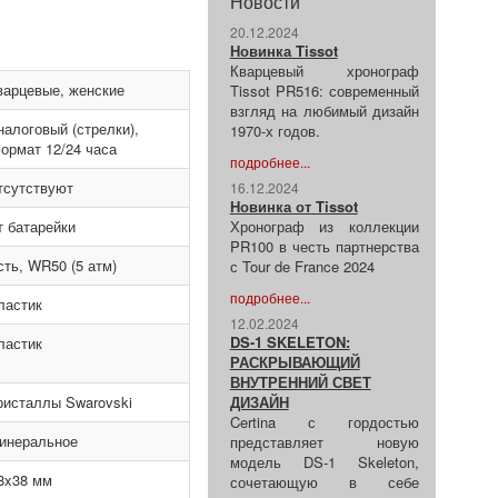
Новости
20.12.2024
Новинка Tissot
Кварцевый хронограф
варцевые, женские
Tissot PR516: современный
взгляд на любимый дизайн
налоговый (стрелки),
1970-х годов.
ормат 12/24 часа
подробнее...
тсутствуют
16.12.2024
Новинка от Tissot
т батарейки
Хронограф из коллекции
PR100 в честь партнерства
сть, WR50 (5 атм)
с Tour de France 2024
подробнее...
ластик
12.02.2024
DS-1 SKELETON:
ластик
РАСКРЫВАЮЩИЙ
ВНУТРЕННИЙ СВЕТ
ристаллы Swarovski
ДИЗАЙН
Certina с гордостью
инеральное
представляет новую
модель DS-1 Skeleton,
8x38 мм
сочетающую в себе