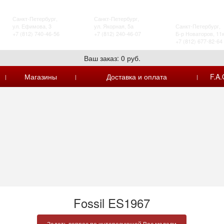
ТК Сенная
ТРЦ «Охта-Молл»
ТРК Французский
Санкт-Петербург,
Санкт-Петербург,
бульвар
ул. Ефимова, 3
ул. Якорная, 5а
Санкт-Петербург,
+7 (812) 740-46-56
+7 (812) 240-46-07
Б-р Новаторов, 11
+7 (812) 677-82-64
Ваш заказ: 0 руб.
Магазины
Доставка и оплата
F.A.
|
|
|
Fossil ES1967
Задать вопрос по интересующей Вас модели