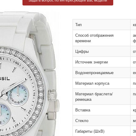
Тип
к
Способ отображения
а
времени
ф
Цифры
о
Источник энергии
о
Водонепроницаемые
е
Материал корпуса
п
Материал браслета/
п
ремешка
Вставка
к
Стекло
м
Габариты (ШхВ)
3