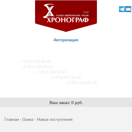
Авторизация
ТК Питер
+7 (812) 335-68-56
ТК Сенная
+7 (812) 740-46-56
ТРЦ «Охта-Молл»
+7 (812) 240-46-07
ТРК Французский бульвар
+7 (812) 677-82-64
ТРК Лето. Certina store / Tissot store
+7 (911) 849-01-15
Ваш заказ: 0 руб.
Главная
-
Guess
-
Новые поступления