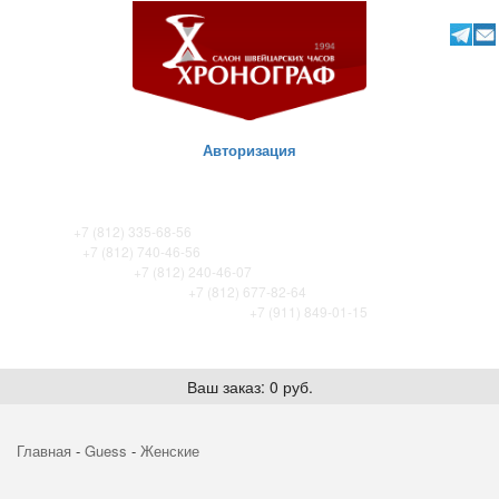
Авторизация
ТК Питер
+7 (812) 335-68-56
ТК Сенная
+7 (812) 740-46-56
ТРЦ «Охта-Молл»
+7 (812) 240-46-07
ТРК Французский бульвар
+7 (812) 677-82-64
ТРК Лето. Certina store / Tissot store
+7 (911) 849-01-15
Ваш заказ: 0 руб.
Главная
-
Guess
-
Женские