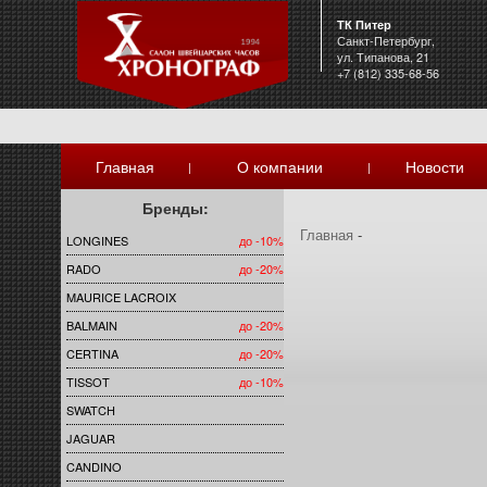
ТК Питер
Санкт-Петербург,
ул. Типанова, 21
+7 (812) 335-68-56
Главная
О компании
Новости
|
|
Бренды:
Главная
-
LONGINES
до -10%
RADO
до -20%
MAURICE LACROIX
BALMAIN
до -20%
CERTINA
до -20%
TISSOT
до -10%
SWATCH
JAGUAR
CANDINO