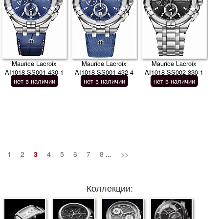
Maurice Lacroix
Maurice Lacroix
Maurice Lacroix
AI1018-SS001-430-1
AI1018-SS001-432-4
AI1018-SS002-330-1
нет в наличии
нет в наличии
нет в наличии
1
2
3
4
5
6
7
8
...
>>
Коллекции: