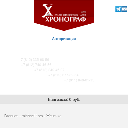
Авторизация
ТК Питер
+7 (812) 335-68-56
ТК Сенная
+7 (812) 740-46-56
ТРЦ «Охта-Молл»
+7 (812) 240-46-07
ТРК Французский бульвар
+7 (812) 677-82-64
ТРК Лето. Certina store / Tissot store
+7 (911) 849-01-15
Ваш заказ: 0 руб.
Главная
-
michael kors
-
Женские