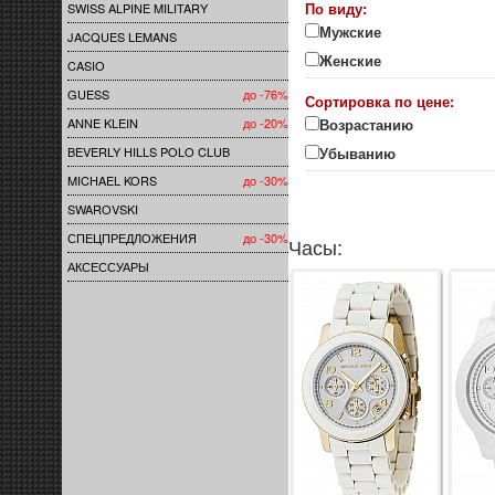
По виду:
SWISS ALPINE MILITARY
Мужские
JACQUES LEMANS
Женские
CASIO
GUESS
до -76%
Сортировка по цене:
ANNE KLEIN
до -20%
Возрастанию
BEVERLY HILLS POLO CLUB
Убыванию
MICHAEL KORS
до -30%
SWAROVSKI
СПЕЦПРЕДЛОЖЕНИЯ
до -30%
Часы:
АКСЕССУАРЫ