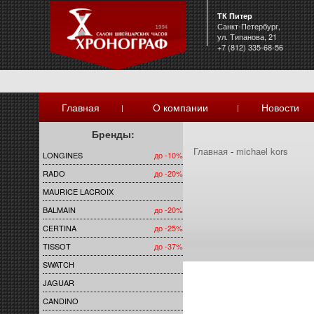
ТК Питер
Санкт-Петербург,
ул. Типанова, 21
+7 (812) 335-68-56
Главная
О компании
Новости
|
|
Бренды:
Главная
-
michael kors
LONGINES
до -10%
RADO
до -20%
MAURICE LACROIX
BALMAIN
до -20%
CERTINA
до -25%
TISSOT
до -37%
SWATCH
JAGUAR
CANDINO