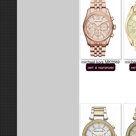
michael kors MK5569
micha
нет в наличии
не