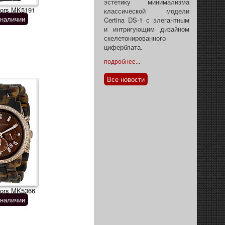
эстетику минимализма
kors MK5191
классической модели
 наличии
Certina DS-1 с элегантным
и интригующим дизайном
скелетонированного
циферблата.
подробнее...
Все новости
kors MK5366
 наличии