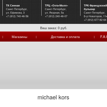
ТК Сенная
ТРЦ «Охта-Молл»
ТРК Французский
Санкт-Петербург,
Санкт-Петербург,
бульвар
ул. Ефимова, 3
ул. Якорная, 5а
Санкт-Петербург,
+7 (812) 740-46-56
+7 (812) 240-46-07
Б-р Новаторов, 11
+7 (812) 677-82-64
Ваш заказ: 0 руб.
Магазины
Доставка и оплата
F.A.
|
|
|
michael kors