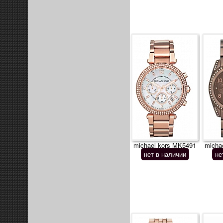
michael kors MK5491
micha
нет в наличии
не