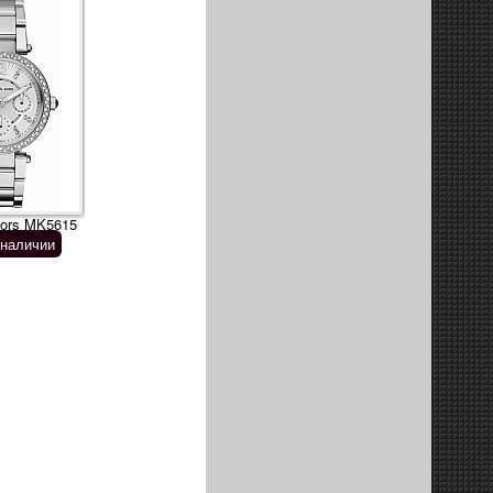
kors MK5615
 наличии