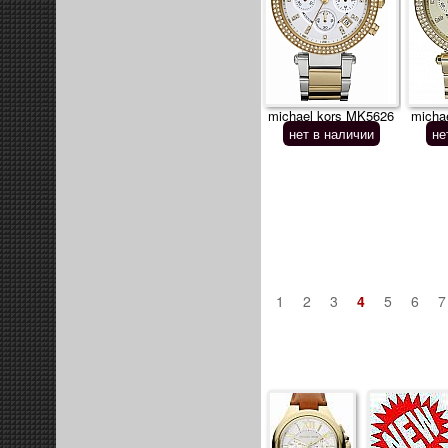
michael kors MK5626
micha
нет в наличии
не
1
2
3
4
5
6
7