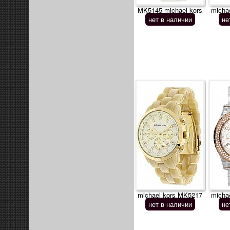
MK5145 michael kors
micha
нет в наличии
не
michael kors MK5217
micha
нет в наличии
не