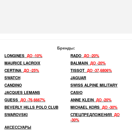
Бренды:
LONGINES
ДО -10%
RADO
ДО -20%
MAURICE LACROIX
BALMAIN
ДО -20%
CERTINA
ДО -25%
TISSOT
ДО -37,6806%
SWATCH
JAGUAR
CANDINO
SWISS ALPINE MILITARY
JACQUES LEMANS
CASIO
GUESS
ДО -76,6667%
ANNE KLEIN
ДО -20%
BEVERLY HILLS POLO CLUB
MICHAEL KORS
ДО -30%
SWAROVSKI
СПЕЦПРЕДЛОЖЕНИЯ
ДО
-30%
АКСЕССУАРЫ