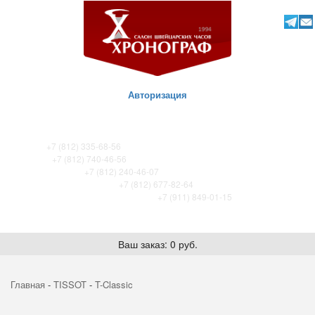
Авторизация
ТК Питер
+7 (812) 335-68-56
ТК Сенная
+7 (812) 740-46-56
ТРЦ «Охта-Молл»
+7 (812) 240-46-07
ТРК Французский бульвар
+7 (812) 677-82-64
ТРК Лето. Certina store / Tissot store
+7 (911) 849-01-15
Ваш заказ: 0 руб.
Главная
-
TISSOT
-
T-Classic