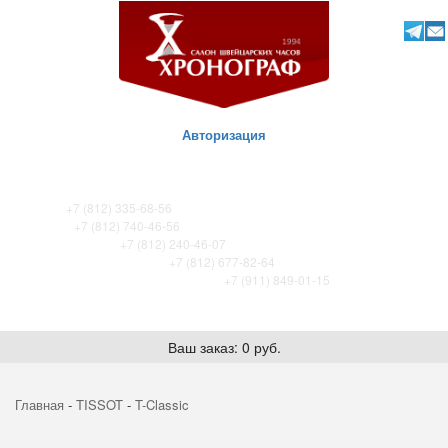
Авторизация
ТК Питер
+7 (812) 335-68-56
ТК Сенная
+7 (812) 740-46-56
ТРЦ «Охта-Молл»
+7 (812) 240-46-07
ТРК Французский бульвар
+7 (812) 677-82-64
ТРК Лето. Certina store / Tissot store
+7 (911) 849-01-15
Ваш заказ: 0 руб.
Главная
-
TISSOT
-
T-Classic