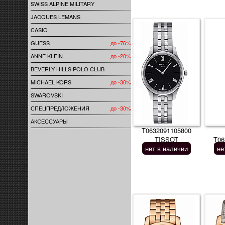
SWISS ALPINE MILITARY
JACQUES LEMANS
CASIO
GUESS
до -76%
ANNE KLEIN
до -20%
BEVERLY HILLS POLO CLUB
MICHAEL KORS
до -30%
SWAROVSKI
СПЕЦПРЕДЛОЖЕНИЯ
до -30%
АКСЕССУАРЫ
T0632091105800
TISSOT
T06
нет в наличии
не