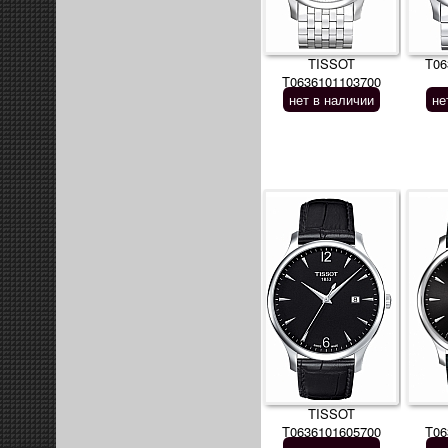
TISSOT
T06
T0636101103700
нет в наличии
не
TISSOT
T0636101605700
T06