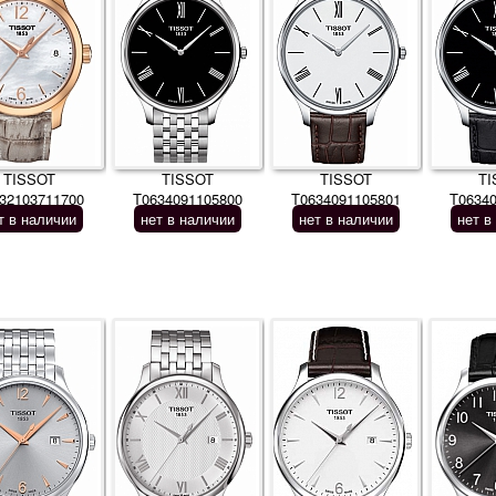
TISSOT
TISSOT
TISSOT
TI
32103711700
T0634091105800
T0634091105801
T0634
т в наличии
нет в наличии
нет в наличии
нет в