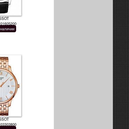
SSOT
101605200
 наличии
SSOT
103303800