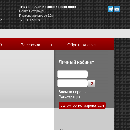
ТРК Лето. Certina store / Tissot store
Санкт-Петербург,
Пулковское шоссе 25к1
к2
+7 (911) 849-01-15
Q
Рассрочка
Обратная связь
|
|
|
Личный кабинет
Забыли пароль
Регистрация
Зачем регистрироваться