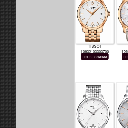
TISSOT
T0632103303700
T06
нет в наличии
не