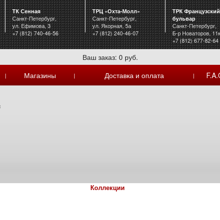
ТК Сенная
ТРЦ «Охта-Молл»
ТРК Французский
Санкт-Петербург,
Санкт-Петербург,
бульвар
ул. Ефимова, 3
ул. Якорная, 5а
Санкт-Петербург,
+7 (812) 740-46-56
+7 (812) 240-46-07
Б-р Новаторов, 11
+7 (812) 677-82-64
Ваш заказ: 0 руб.
Магазины
Доставка и оплата
F.A.
|
|
|
c
Коллекции