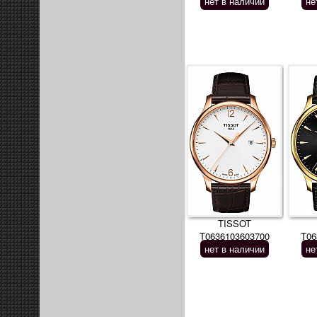
нет в наличии
не
TISSOT
T0636103603700
T06
нет в наличии
не