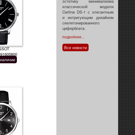
эстетику минимализма
классической модели
Certina DS-1 с элегантным
и интригующим дизайном
скелетонированного
циферблата.
подробнее...
Все новости
SSOT
091605800
 наличии