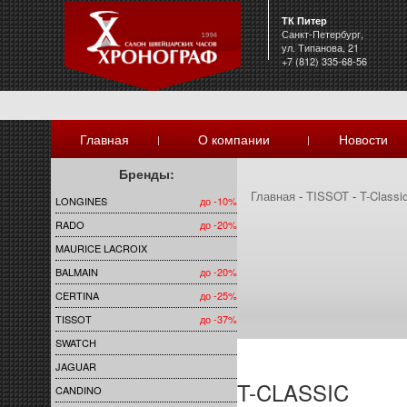
ТК Питер
Санкт-Петербург,
ул. Типанова, 21
+7 (812) 335-68-56
Главная
О компании
Новости
|
|
Бренды:
Главная
-
TISSOT
-
T-Classi
LONGINES
до -10%
RADO
до -20%
MAURICE LACROIX
BALMAIN
до -20%
CERTINA
до -25%
TISSOT
до -37%
SWATCH
JAGUAR
T-CLASSIC
CANDINO