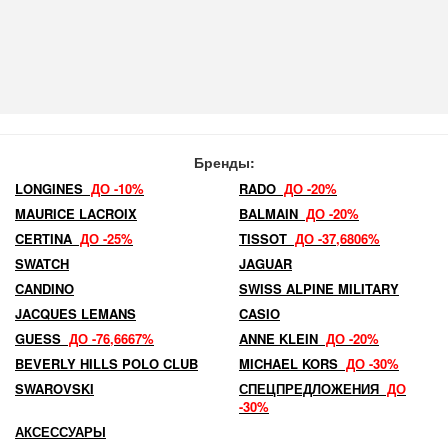
Бренды:
LONGINES
ДО -10%
RADO
ДО -20%
MAURICE LACROIX
BALMAIN
ДО -20%
CERTINA
ДО -25%
TISSOT
ДО -37,6806%
SWATCH
JAGUAR
CANDINO
SWISS ALPINE MILITARY
JACQUES LEMANS
CASIO
GUESS
ДО -76,6667%
ANNE KLEIN
ДО -20%
BEVERLY HILLS POLO CLUB
MICHAEL KORS
ДО -30%
SWAROVSKI
СПЕЦПРЕДЛОЖЕНИЯ
ДО
-30%
АКСЕССУАРЫ