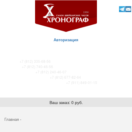
Авторизация
ТК Питер
+7 (812) 335-68-56
ТК Сенная
+7 (812) 740-46-56
ТРЦ «Охта-Молл»
+7 (812) 240-46-07
ТРК Французский бульвар
+7 (812) 677-82-64
ТРК Лето. Certina store / Tissot store
+7 (911) 849-01-15
Ваш заказ: 0 руб.
Главная
-