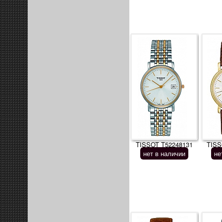
TISSOT T52248131
TISS
нет в наличии
не