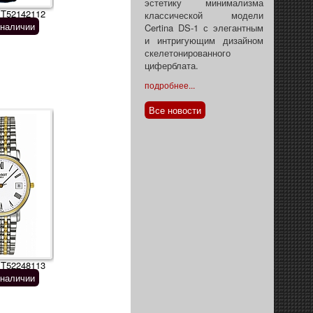
эстетику минимализма
 T52142112
классической модели
 наличии
Certina DS-1 с элегантным
и интригующим дизайном
скелетонированного
циферблата.
подробнее...
Все новости
 T52248113
 наличии