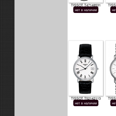
TISSOT T47148531
TISS
нет в наличии
не
TISSOT T52142113
TISS
нет в наличии
не