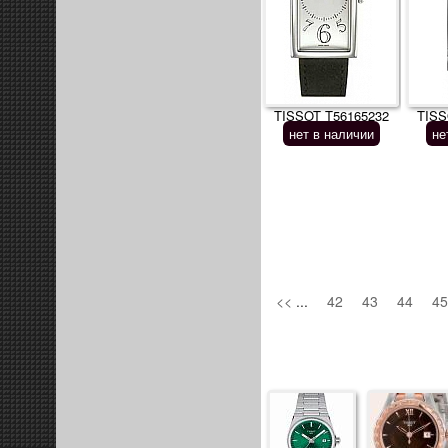
TISSOT T56165232
TISS
нет в наличии
не
<<
...
42
43
44
4