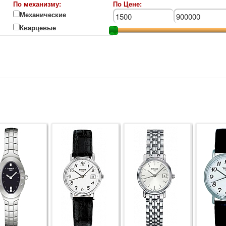
По механизму:
По Цене:
Механические
Кварцевые