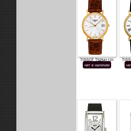
TISSOT T52541131
TISS
нет в наличии
не