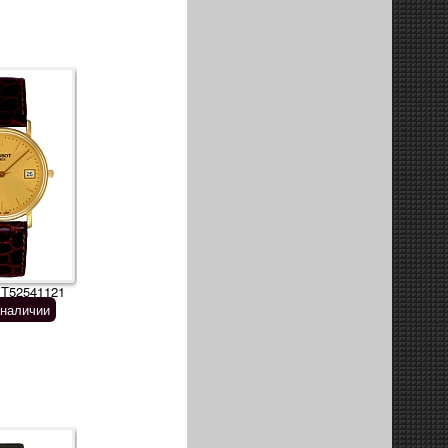
 T52541121
 наличии