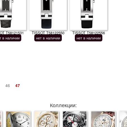
OT T58121531
TISSOT T58122550
TISSOT T58122556
т в наличии
нет в наличии
нет в наличии
5
46
47
Коллекции: