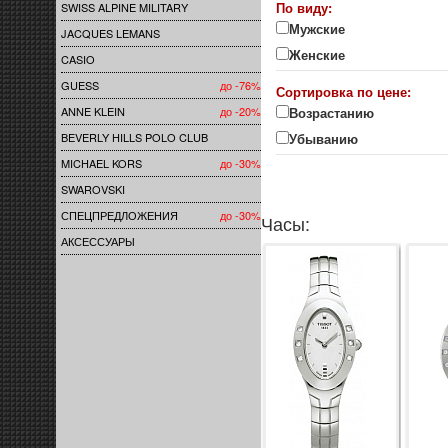
По виду:
SWISS ALPINE MILITARY
Мужские
JACQUES LEMANS
Женские
CASIO
GUESS
до -76%
Сортировка по цене:
ANNE KLEIN
до -20%
Возрастанию
BEVERLY HILLS POLO CLUB
Убыванию
MICHAEL KORS
до -30%
SWAROVSKI
СПЕЦПРЕДЛОЖЕНИЯ
до -30%
Часы:
АКСЕССУАРЫ