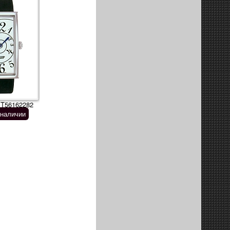
 T56162282
 наличии