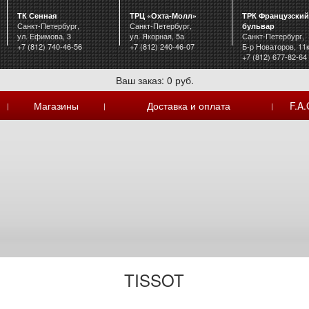
ТК Сенная
ТРЦ «Охта-Молл»
ТРК Французский
Санкт-Петербург,
Санкт-Петербург,
бульвар
ул. Ефимова, 3
ул. Якорная, 5а
Санкт-Петербург,
+7 (812) 740-46-56
+7 (812) 240-46-07
Б-р Новаторов, 11
+7 (812) 677-82-64
Ваш заказ: 0 руб.
Магазины
Доставка и оплата
F.A.
|
|
|
TISSOT