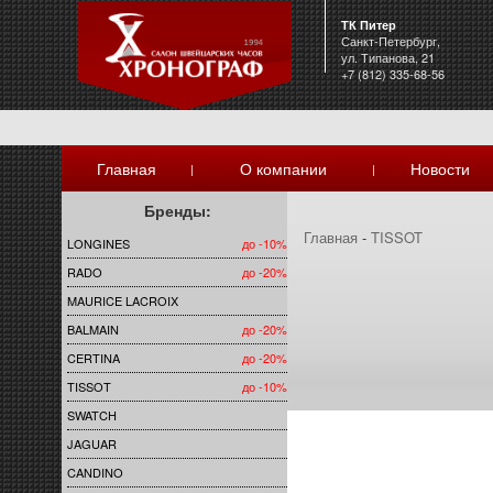
ТК Питер
Санкт-Петербург,
ул. Типанова, 21
+7 (812) 335-68-56
Главная
О компании
Новости
|
|
Бренды:
Главная
-
TISSOT
LONGINES
до -10%
RADO
до -20%
MAURICE LACROIX
BALMAIN
до -20%
CERTINA
до -20%
TISSOT
до -10%
SWATCH
JAGUAR
CANDINO