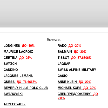
Бренды:
LONGINES
ДО -10%
RADO
ДО -20%
MAURICE LACROIX
BALMAIN
ДО -20%
CERTINA
ДО -25%
TISSOT
ДО -37,6806%
SWATCH
JAGUAR
CANDINO
SWISS ALPINE MILITARY
JACQUES LEMANS
CASIO
GUESS
ДО -76,6667%
ANNE KLEIN
ДО -20%
BEVERLY HILLS POLO CLUB
MICHAEL KORS
ДО -30%
SWAROVSKI
СПЕЦПРЕДЛОЖЕНИЯ
ДО
-30%
АКСЕССУАРЫ