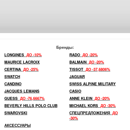
Бренды:
LONGINES
ДО -10%
RADO
ДО -20%
MAURICE LACROIX
BALMAIN
ДО -20%
CERTINA
ДО -25%
TISSOT
ДО -37,6806%
SWATCH
JAGUAR
CANDINO
SWISS ALPINE MILITARY
JACQUES LEMANS
CASIO
GUESS
ДО -76,6667%
ANNE KLEIN
ДО -20%
BEVERLY HILLS POLO CLUB
MICHAEL KORS
ДО -30%
SWAROVSKI
СПЕЦПРЕДЛОЖЕНИЯ
ДО
-30%
АКСЕССУАРЫ