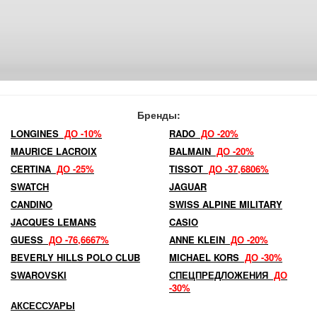
Бренды:
LONGINES
ДО -10%
RADO
ДО -20%
MAURICE LACROIX
BALMAIN
ДО -20%
CERTINA
ДО -25%
TISSOT
ДО -37,6806%
SWATCH
JAGUAR
CANDINO
SWISS ALPINE MILITARY
JACQUES LEMANS
CASIO
GUESS
ДО -76,6667%
ANNE KLEIN
ДО -20%
BEVERLY HILLS POLO CLUB
MICHAEL KORS
ДО -30%
SWAROVSKI
СПЕЦПРЕДЛОЖЕНИЯ
ДО
-30%
АКСЕССУАРЫ