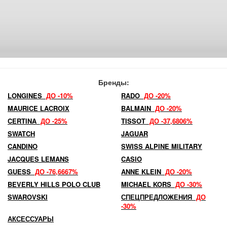
Бренды:
LONGINES
ДО -10%
RADO
ДО -20%
MAURICE LACROIX
BALMAIN
ДО -20%
CERTINA
ДО -25%
TISSOT
ДО -37,6806%
SWATCH
JAGUAR
CANDINO
SWISS ALPINE MILITARY
JACQUES LEMANS
CASIO
GUESS
ДО -76,6667%
ANNE KLEIN
ДО -20%
BEVERLY HILLS POLO CLUB
MICHAEL KORS
ДО -30%
SWAROVSKI
СПЕЦПРЕДЛОЖЕНИЯ
ДО
-30%
АКСЕССУАРЫ