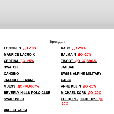
Бренды:
LONGINES
ДО -10%
RADO
ДО -20%
MAURICE LACROIX
BALMAIN
ДО -20%
CERTINA
ДО -25%
TISSOT
ДО -37,6806%
SWATCH
JAGUAR
CANDINO
SWISS ALPINE MILITARY
JACQUES LEMANS
CASIO
GUESS
ДО -76,6667%
ANNE KLEIN
ДО -20%
BEVERLY HILLS POLO CLUB
MICHAEL KORS
ДО -30%
SWAROVSKI
СПЕЦПРЕДЛОЖЕНИЯ
ДО
-30%
АКСЕССУАРЫ