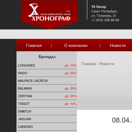
ТК Питер
Санкт-Петербург,
ул. Типанова, 21
+7 (812) 335-68-56
Главная
О компании
Новости
|
|
Бренды:
Главная
-
Новости
LONGINES
до -10%
RADO
до -20%
MAURICE LACROIX
BALMAIN
до -20%
CERTINA
до -20%
TISSOT
до -10%
SWATCH
08.04
JAGUAR
CANDINO