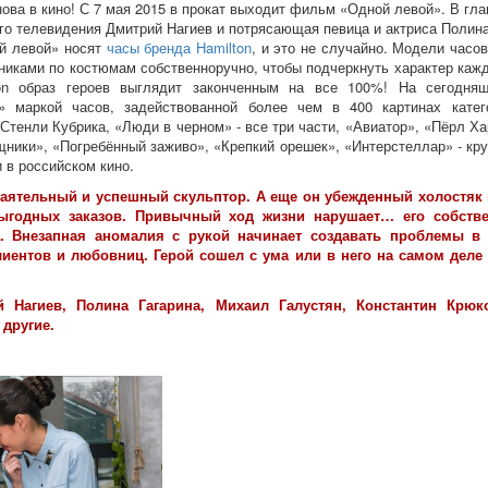
нова в кино! С 7 мая 2015 в прокат выходит фильм «Одной левой». В гл
го телевидения Дмитрий Нагиев и потрясающая певица и актриса Полина
й левой» носят
часы бренда Hamilton
, и это не случайно. Модели часо
иками по костюмам собственноручно, чтобы подчеркнуть характер кажд
on образ героев выглядит законченным на все 100%! На сегодняш
й» маркой часов, задействованной более чем в 400 картинах катег
тенли Кубрика, «Люди в черном» - все три части, «Авиатор», «Пёрл Ха
щники», «Погребённый заживо», «Крепкий орешек», «Интерстеллар» - кру
и в российском кино.
аятельный и успешный скульптор. А еще он убежденный холостяк и
ыгодных заказов. Привычный ход жизни нарушает… его собстве
а. Внезапная аномалия с рукой начинает создавать проблемы в 
иентов и любовниц. Герой сошел с ума или в него на самом деле
 Нагиев, Полина Гагарина, Михаил Галустян, Константин Крюк
 другие.