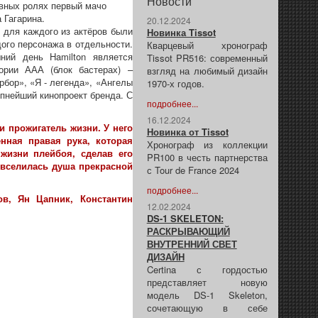
Новости
авных ролях первый мачо
 Гагарина.
20.12.2024
в для каждого из актёров были
Новинка Tissot
ого персонажа в отдельности.
Кварцевый хронограф
ний день Hamilton является
Tissot PR516: современный
ории ААА (блок бастерах) –
взгляд на любимый дизайн
рбор», «Я - легенда», «Ангелы
1970-х годов.
пнейший кинопроект бренда. С
подробнее...
16.12.2024
 прожигатель жизни. У него
Новинка от Tissot
нная правая рука, которая
Хронограф из коллекции
жизни плейбоя, сделав его
PR100 в честь партнерства
 вселилась душа прекрасной
с Tour de France 2024
подробнее...
ов, Ян Цапник, Константин
12.02.2024
DS-1 SKELETON:
РАСКРЫВАЮЩИЙ
ВНУТРЕННИЙ СВЕТ
ДИЗАЙН
Certina с гордостью
представляет новую
модель DS-1 Skeleton,
сочетающую в себе