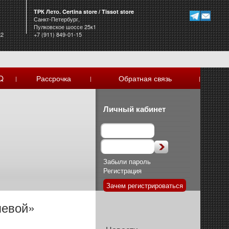
ТРК Лето. Certina store / Tissot store
Санкт-Петербург,
Пулковское шоссе 25к1
к2
+7 (911) 849-01-15
Q
Рассрочка
Обратная связь
|
|
|
Личный кабинет
Забыли пароль
Регистрация
Зачем регистрироваться
левой»