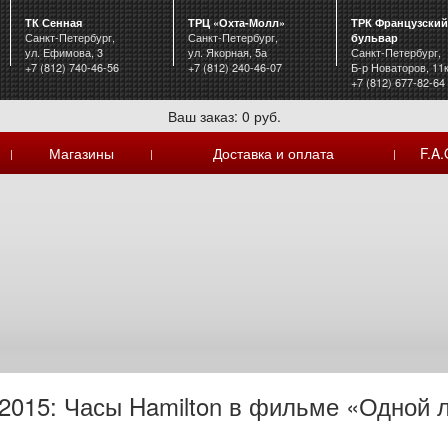
ТК Сенная
ТРЦ «Охта-Молл»
ТРК Французский
Санкт-Петербург,
Санкт-Петербург,
бульвар
ул. Ефимова, 3
ул. Якорная, 5а
Санкт-Петербург,
+7 (812) 740-46-56
+7 (812) 240-46-07
Б-р Новаторов, 11
+7 (812) 677-82-64
Ваш заказ: 0 руб.
Магазины
Доставка и оплата
F.A.
|
|
|
.2015: Часы Hamilton в фильме «Одной 