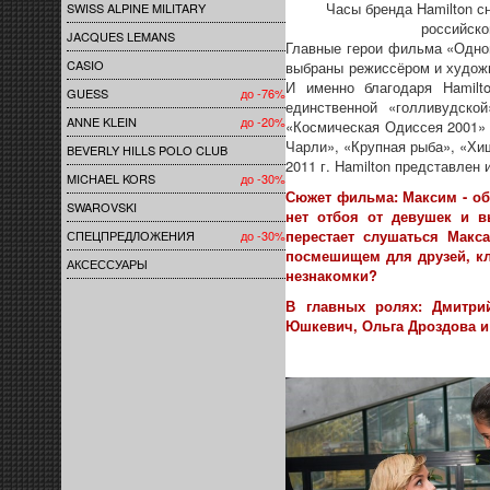
Часы бренда Hamilton с
SWISS ALPINE MILITARY
российско
JACQUES LEMANS
Главные герои фильма «Одно
CASIO
выбраны режиссёром и художн
И именно благодаря Hamilt
GUESS
до -76%
единственной «голливудско
ANNE KLEIN
до -20%
«Космическая Одиссея 2001» С
Чарли», «Крупная рыба», «Хи
BEVERLY HILLS POLO CLUB
2011 г. Hamilton представлен 
MICHAEL KORS
до -30%
Сюжет фильма:
Максим - об
SWAROVSKI
нет отбоя от девушек и в
перестает слушаться Макс
СПЕЦПРЕДЛОЖЕНИЯ
до -30%
посмешищем для друзей, кл
АКСЕССУАРЫ
незнакомки?
В главных ролях: Дмитрий
Юшкевич, Ольга Дроздова и