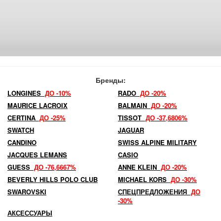
Бренды:
LONGINES
ДО -10%
RADO
ДО -20%
MAURICE LACROIX
BALMAIN
ДО -20%
CERTINA
ДО -25%
TISSOT
ДО -37,6806%
SWATCH
JAGUAR
CANDINO
SWISS ALPINE MILITARY
JACQUES LEMANS
CASIO
GUESS
ДО -76,6667%
ANNE KLEIN
ДО -20%
BEVERLY HILLS POLO CLUB
MICHAEL KORS
ДО -30%
SWAROVSKI
СПЕЦПРЕДЛОЖЕНИЯ
ДО
-30%
АКСЕССУАРЫ