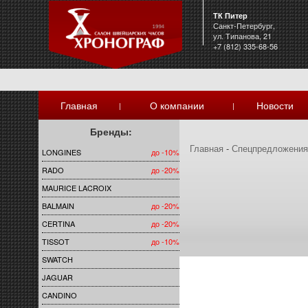
ТК Питер
Санкт-Петербург,
ул. Типанова, 21
+7 (812) 335-68-56
Главная
О компании
Новости
|
|
Бренды:
Главная
-
Спецпредложени
LONGINES
до -10%
RADO
до -20%
MAURICE LACROIX
BALMAIN
до -20%
CERTINA
до -20%
TISSOT
до -10%
SWATCH
JAGUAR
CANDINO