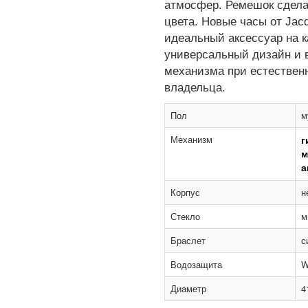
атмосфер. Ремешок сдела
цвета. Новые часы от Jac
идеальный аксессуар на 
универсальный дизайн и 
механизма при естествен
владельца.
Пол
м
Механизм
г
м
а
Корпус
н
Стекло
м
Браслет
с
Водозащита
W
Диаметр
4