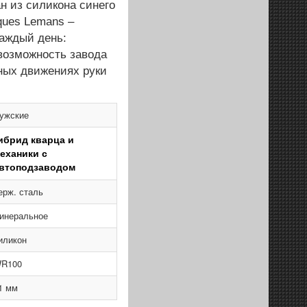
н из силикона синего
ques Lemans –
каждый день:
возможность завода
ных движениях руки
ужские
ибрид кварца и
еханики с
втоподзаводом
ерж. сталь
инеральное
иликон
R100
1 мм