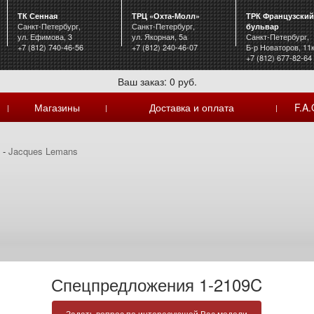
ТК Сенная
ТРЦ «Охта-Молл»
ТРК Французский
Санкт-Петербург,
Санкт-Петербург,
бульвар
ул. Ефимова, 3
ул. Якорная, 5а
Санкт-Петербург,
+7 (812) 740-46-56
+7 (812) 240-46-07
Б-р Новаторов, 11
+7 (812) 677-82-64
Ваш заказ: 0 руб.
Магазины
Доставка и оплата
F.A.
|
|
|
я
-
Jacques Lemans
Спецпредложения 1-2109C
Задать вопрос по интересующей Вас модели