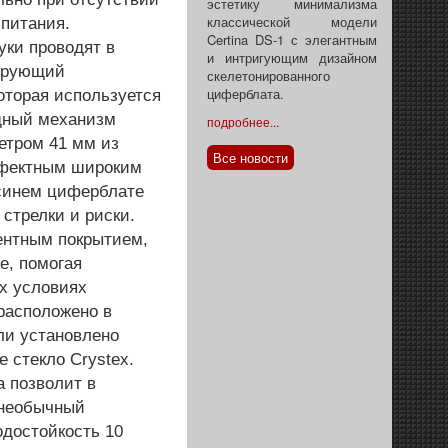
эстетику минимализма
классической модели
 питания.
Certina DS-1 с элегантным
уки проводят в
и интригующим дизайном
рирующий
скелетонированного
циферблата.
оторая используется
идный механизм
подробнее...
етром 41 мм из
Все новости
фектным широким
 синем циферблате
стрелки и риски.
нтным покрытием,
е, помогая
х условиях
расположено в
ли установлено
 стекло Crystex.
а позволит в
 необычный
достойкость 10