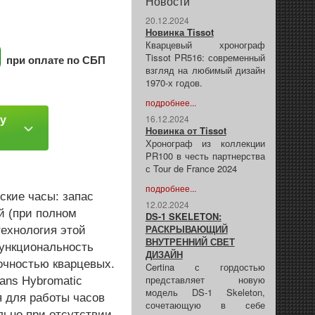
Новости
20.12.2024
Новинка Tissot
Кварцевый хронограф
Tissot PR516: современный
при оплате по СБП
взгляд на любимый дизайн
1970-х годов.
подробнее...
ку
16.12.2024
Новинка от Tissot
Хронограф из коллекции
PR100 в честь партнерства
с Tour de France 2024
подробнее...
кие часы: запас
12.02.2024
й (при полном
DS-1 SKELETON:
РАСКРЫВАЮЩИЙ
технология этой
ВНУТРЕННИЙ СВЕТ
функциональность
ДИЗАЙН
очностью кварцевых.
Certina с гордостью
представляет новую
ans Hybromatic
модель DS-1 Skeleton,
я для работы часов
сочетающую в себе
льно при отсутствии