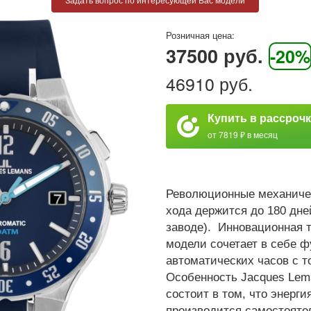
Розничная цена:
37500 руб.
-20%
46910 руб.
Купить в рассроч
от 7819 ₽ в месяц
Революционные механичес
хода держится до 180 дне
заводе). Инновационная 
модели сочетает в себе 
автоматических часов с т
Особенность Jacques Lem
состоит в том, что энерги
производится самостояте