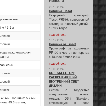
Новости
20.12.2024
Новинка Tissot
Кварцевый хронограф
рганическое
Tissot PR516: современный
взгляд на любимый дизайн
0 м / 3 Bar
1970-х годов.
подробнее...
иликон
16.12.2024
озовый
Новинка от Tissot
Хронограф из коллекции
 года международная
PR100 в честь партнерства
арантия
с Tour de France 2024
подробнее...
варцевый
12.02.2024
DS-1 SKELETON:
озовый
РАСКРЫВАЮЩИЙ
озовый
ВНУТРЕННИЙ СВЕТ
ДИЗАЙН
ластик
Certina с гордостью
представляет новую
 40 мм; Толщина: 5.7 мм;
модель DS-1 Skeleton,
лина: 45.6 мм мм;
сочетающую в себе