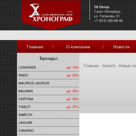
ТК Питер
Санкт-Петербург,
ул. Типанова, 21
+7 (812) 335-68-56
Главная
О компании
Новости
|
|
Бренды:
Главная
-
Swatch
-
Новые п
LONGINES
до -10%
RADO
до -20%
MAURICE LACROIX
BALMAIN
до -20%
CERTINA
до -25%
TISSOT
до -37%
SWATCH
JAGUAR
CANDINO