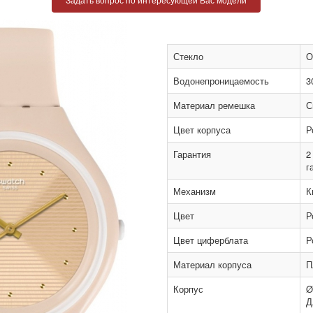
Стекло
О
Водонепроницаемость
3
Материал ремешка
С
Цвет корпуса
Р
Гарантия
2
г
Механизм
К
Цвет
Р
Цвет циферблата
Р
Материал корпуса
П
Корпус
Ø
Д