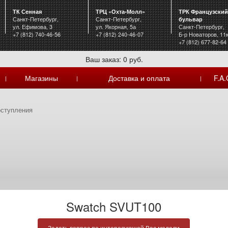
ТК Сенная
ТРЦ «Охта-Молл»
ТРК Французский
Санкт-Петербург,
Санкт-Петербург,
бульвар
ул. Ефимова, 3
ул. Якорная, 5а
Санкт-Петербург,
+7 (812) 740-46-56
+7 (812) 240-46-07
Б-р Новаторов, 11
+7 (812) 677-82-64
Ваш заказ: 0 руб.
Магазины
Доставка и оплата
F.A.
|
|
|
оступления
Swatch SVUT100
Задать вопрос по интересующей Вас модели