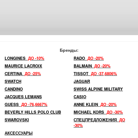
Бренды:
LONGINES
ДО -10%
RADO
ДО -20%
MAURICE LACROIX
BALMAIN
ДО -20%
CERTINA
ДО -25%
TISSOT
ДО -37,6806%
SWATCH
JAGUAR
CANDINO
SWISS ALPINE MILITARY
JACQUES LEMANS
CASIO
GUESS
ДО -76,6667%
ANNE KLEIN
ДО -20%
BEVERLY HILLS POLO CLUB
MICHAEL KORS
ДО -30%
SWAROVSKI
СПЕЦПРЕДЛОЖЕНИЯ
ДО
-30%
АКСЕССУАРЫ