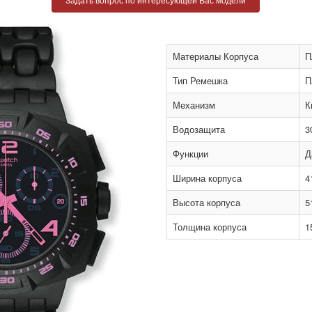
Материалы Корпуса
П
Тип Ремешка
П
Механизм
К
Водозащита
3
Функции
Д
Ширина корпуса
4
Высота корпуса
5
Толщина корпуса
1