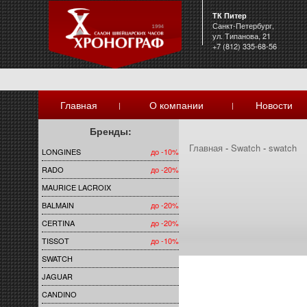
ТК Питер
Санкт-Петербург,
ул. Типанова, 21
+7 (812) 335-68-56
Главная
О компании
Новости
|
|
Бренды:
Главная
-
Swatch
-
swatch
LONGINES
до -10%
RADO
до -20%
MAURICE LACROIX
BALMAIN
до -20%
CERTINA
до -20%
TISSOT
до -10%
SWATCH
JAGUAR
CANDINO