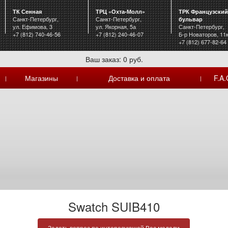
ТК Сенная
ТРЦ «Охта-Молл»
ТРК Французский
Санкт-Петербург,
Санкт-Петербург,
бульвар
ул. Ефимова, 3
ул. Якорная, 5а
Санкт-Петербург,
+7 (812) 740-46-56
+7 (812) 240-46-07
Б-р Новаторов, 11
+7 (812) 677-82-64
Ваш заказ: 0 руб.
Магазины
Доставка и оплата
F.A.
|
|
|
Swatch SUIB410
Задать вопрос по интересующей Вас модели