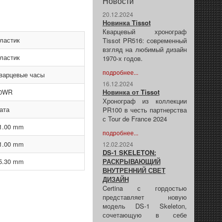
Новости
20.12.2024
Новинка Tissot
Кварцевый хронограф
ластик
Tissot PR516: современный
взгляд на любимый дизайн
ластик
1970-х годов.
подробнее...
варцевые часы
16.12.2024
0WR
Новинка от Tissot
Хронограф из коллекции
ата
PR100 в честь партнерства
с Tour de France 2024
1.00 mm
подробнее...
1.00 mm
12.02.2024
DS-1 SKELETON:
5.30 mm
РАСКРЫВАЮЩИЙ
ВНУТРЕННИЙ СВЕТ
ДИЗАЙН
Certina с гордостью
представляет новую
модель DS-1 Skeleton,
сочетающую в себе