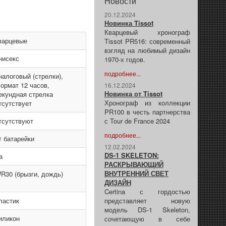
Новости
20.12.2024
Новинка Tissot
Кварцевый хронограф
варцевые
Tissot PR516: современный
взгляд на любимый дизайн
нисекс
1970-х годов.
подробнее...
налоговый (стрелки),
ормат 12 часов,
16.12.2024
Новинка от Tissot
екундная стрелка
Хронограф из коллекции
тсутствует
PR100 в честь партнерства
тсутствуют
с Tour de France 2024
подробнее...
т батарейки
12.02.2024
DS-1 SKELETON:
а
РАСКРЫВАЮЩИЙ
ВНУТРЕННИЙ СВЕТ
R30 (брызги, дождь)
ДИЗАЙН
Certina с гордостью
ластик
представляет новую
модель DS-1 Skeleton,
иликон
сочетающую в себе