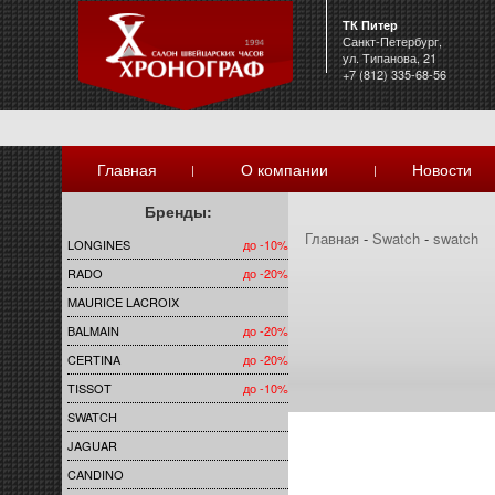
ТК Питер
Санкт-Петербург,
ул. Типанова, 21
+7 (812) 335-68-56
Главная
О компании
Новости
|
|
Бренды:
Главная
-
Swatch
-
swatch
LONGINES
до -10%
RADO
до -20%
MAURICE LACROIX
BALMAIN
до -20%
CERTINA
до -20%
TISSOT
до -10%
SWATCH
JAGUAR
CANDINO