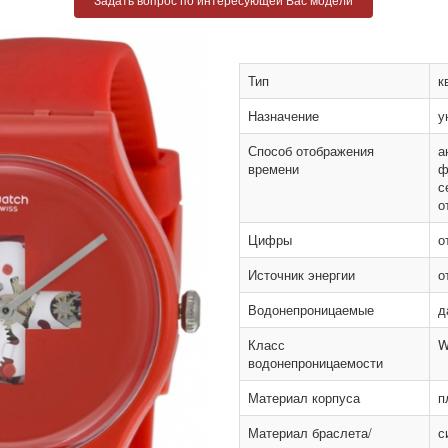
Тип
к
Назначение
у
Способ отображения
а
времени
ф
с
о
Цифры
о
Источник энергии
о
Водонепроницаемые
д
Класс
W
водонепроницаемости
Материал корпуса
п
Материал браслета/
с