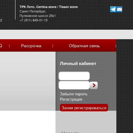
ТРК Лето. Certina store / Tissot store
Санкт-Петербург,
Пулковское шоссе 25к1
к2
+7 (911) 849-01-15
Q
Рассрочка
Обратная связь
|
|
|
Личный кабинет
Забыли пароль
Регистрация
Зачем регистрироваться