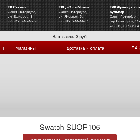
ТК Сенная
ТРЦ «Охта-Молл»
ТРК Французский
Санкт-Петербург,
Санкт-Петербург,
бульвар
ул. Ефимова, 3
ул. Якорная, 5а
Санкт-Петербург,
+7 (812) 740-46-56
+7 (812) 240-46-07
Б-р Новаторов, 11
+7 (812) 677-82-64
Ваш заказ: 0 руб.
Магазины
Доставка и оплата
F.A.
|
|
|
Swatch SUOR106
Задать вопрос по интересующей Вас модели