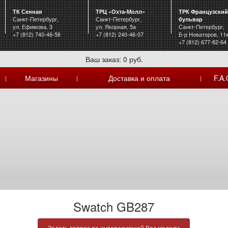
ТК Сенная
ТРЦ «Охта-Молл»
ТРК Французский
Санкт-Петербург,
Санкт-Петербург,
бульвар
ул. Ефимова, 3
ул. Якорная, 5а
Санкт-Петербург,
+7 (812) 740-46-56
+7 (812) 240-46-07
Б-р Новаторов, 11
+7 (812) 677-82-64
Ваш заказ: 0 руб.
Магазины
Доставка и оплата
F.A.
|
|
|
Swatch GB287
Задать вопрос по интересующей Вас модели