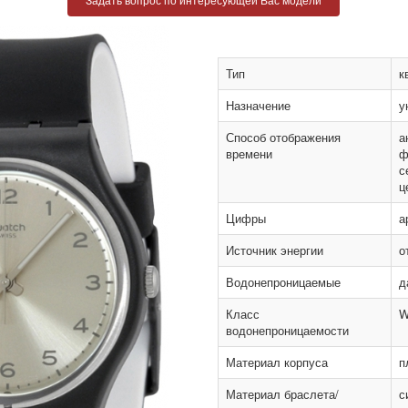
Тип
к
Назначение
у
Способ отображения
а
времени
ф
с
ц
Цифры
а
Источник энергии
о
Водонепроницаемые
д
Класс
W
водонепроницаемости
Материал корпуса
п
Материал браслета/
с