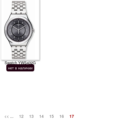
Swatch YWS432G
нет в наличии
<<
...
12
13
14
15
16
17