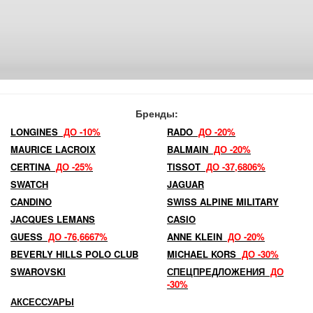
Бренды:
LONGINES
ДО -10%
RADO
ДО -20%
MAURICE LACROIX
BALMAIN
ДО -20%
CERTINA
ДО -25%
TISSOT
ДО -37,6806%
SWATCH
JAGUAR
CANDINO
SWISS ALPINE MILITARY
JACQUES LEMANS
CASIO
GUESS
ДО -76,6667%
ANNE KLEIN
ДО -20%
BEVERLY HILLS POLO CLUB
MICHAEL KORS
ДО -30%
SWAROVSKI
СПЕЦПРЕДЛОЖЕНИЯ
ДО
-30%
АКСЕССУАРЫ