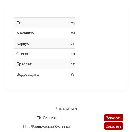
Пол
мужские
Механизм
механические
Корпус
сталь
Стекло
сапфировое
Браслет
сталь
Водозащита
WR100
Диаметр
40 мм
В наличии:
ТК Сенная
Заказать
ТРК Французский бульвар
Заказать