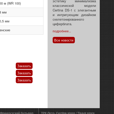
эстетику минимализма
00 м (WR 100)
классической модели
Certina DS-1 с элегантным
8 мм
и интригующим дизайном
скелетонированного
0,5 мм
циферблата.
енские
подробнее...
Все новости
Заказать
Заказать
Заказать
 Французский бульвар
ТРК Лето. Certina store / Tissot store