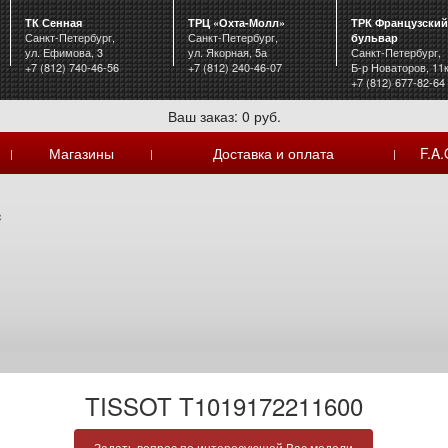
ТК Сенная
ТРЦ «Охта-Молл»
ТРК Французский
Санкт-Петербург,
Санкт-Петербург,
бульвар
ул. Ефимова, 3
ул. Якорная, 5а
Санкт-Петербург,
+7 (812) 740-46-56
+7 (812) 240-46-07
Б-р Новаторов, 11
+7 (812) 677-82-64
Ваш заказ: 0 руб.
Магазины
Доставка и оплата
F.A.
|
|
|
c
TISSOT T1019172211600
Задать вопрос по интересующей Вас модели