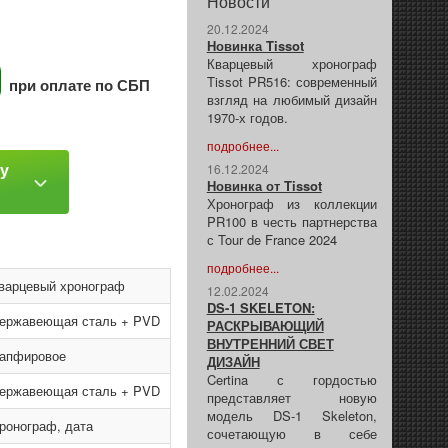
Новости
20.12.2024
Новинка Tissot
Кварцевый хронограф
Tissot PR516: современный
при оплате по СБП
взгляд на любимый дизайн
1970-х годов.
подробнее...
ку
16.12.2024
Новинка от Tissot
Хронограф из коллекции
PR100 в честь партнерства
с Tour de France 2024
подробнее...
варцевый хронограф
12.02.2024
DS-1 SKELETON:
ержавеющая сталь + PVD
РАСКРЫВАЮЩИЙ
ВНУТРЕННИЙ СВЕТ
апфировое
ДИЗАЙН
Certina с гордостью
ержавеющая сталь + PVD
представляет новую
модель DS-1 Skeleton,
ронограф, дата
сочетающую в себе