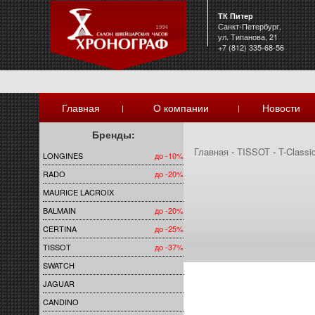
ТК Питер
Санкт-Петербург,
ул. Типанова, 21
+7 (812) 335-68-56
Главная
О компании
Новости
|
|
Бренды:
Главная
-
TISSOT
-
T-Classi
LONGINES
до -10%
RADO
до -20%
MAURICE LACROIX
BALMAIN
до -20%
CERTINA
до -25%
TISSOT
до -37%
SWATCH
JAGUAR
CANDINO