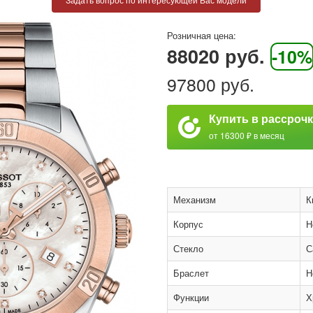
Розничная цена:
88020 руб.
-10%
97800 руб.
Купить в рассроч
от 16300 ₽ в месяц
Механизм
К
Корпус
Н
Стекло
С
Браслет
Н
Функции
Х