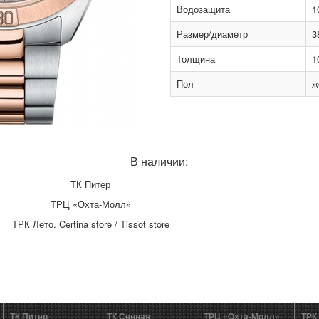
Водозащита
1
Размер/диаметр
3
Толщина
1
Пол
ж
В наличии:
ТК Питер
ТРЦ «Охта-Молл»
ТРК Лето. Certina store / Tissot store
ТК Питер
ТК Сенная
ТРЦ «Охта-Молл»
ТРК