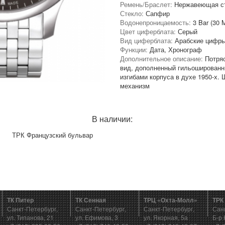
Ремень/Браслет:
Нержавеющая с
Стекло:
Сапфир
Водонепроницаемость:
3 Bar (30 M
Цвет циферблата:
Серый
Вид циферблата:
Арабские цифры
Функции:
Дата, Хронограф
Дополнительное описание:
Потря
вид, дополненный гильоширован
изгибами корпуса в духе 1950-х.
механизм
В наличии:
ТРК Французский бульвар
ТК Питер
ТК Сенная
ТРЦ «Охта-Молл»
ТРК
Санкт-Петербург,
Санкт-Петербург,
Санкт-Петербург,
Сан
ул. Типанова, 21
ул. Ефимова, 3
ул. Якорная, 5а
Б-р 