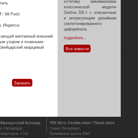
эстетику минимализма
таль
классической модели
Certina DS-1 с элегантным
 / 99 Foot)
и интригующим дизайном
скелетонированного
, Индексы
циферблата.
сающий винтажный внешний
подробнее...
ным узором и плавными
 Швейцарский кварцевый
Все новости
Заказать
 Французский бульвар
ТРК Лето. Certina store / Tissot store
кт-Петербург,
Санкт-Петербург,
Новаторов, 11к2
Пулковское шоссе 25к1