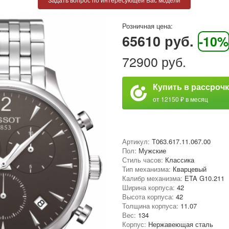
Розничная цена:
65610 руб.
-10%
72900 руб.
Купить в рассроч
от 12150 ₽ в месяц
Артикул:
T063.617.11.067.00
Пол:
Мужские
Стиль часов:
Классика
Тип механизма:
Кварцевый
Калибр механизма:
ETA G10.211
Ширина корпуса:
42
Высота корпуса:
42
Толщина корпуса:
11.07
Вес:
134
Корпус:
Нержавеющая сталь