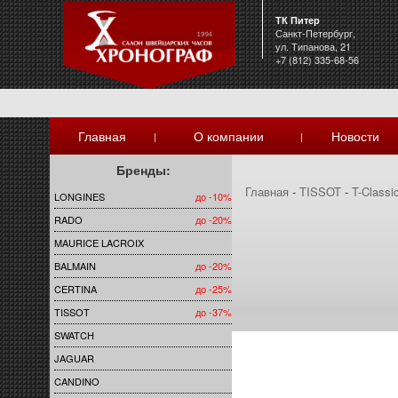
ТК Питер
Санкт-Петербург,
ул. Типанова, 21
+7 (812) 335-68-56
Главная
О компании
Новости
|
|
Бренды:
Главная
-
TISSOT
-
T-Classi
LONGINES
до -10%
RADO
до -20%
MAURICE LACROIX
BALMAIN
до -20%
CERTINA
до -25%
TISSOT
до -37%
SWATCH
JAGUAR
CANDINO