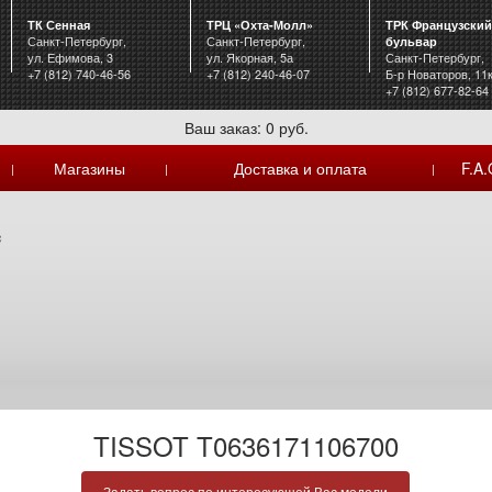
ТК Сенная
ТРЦ «Охта-Молл»
ТРК Французский
Санкт-Петербург,
Санкт-Петербург,
бульвар
ул. Ефимова, 3
ул. Якорная, 5а
Санкт-Петербург,
+7 (812) 740-46-56
+7 (812) 240-46-07
Б-р Новаторов, 11
+7 (812) 677-82-64
Ваш заказ: 0 руб.
Магазины
Доставка и оплата
F.A.
|
|
|
c
TISSOT T0636171106700
Задать вопрос по интересующей Вас модели