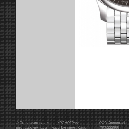
© Сеть часовых салонов ХРОНОГРАФ
ООО Хронограф
швейцарские часы
— часы Longines, Rado
7805222866