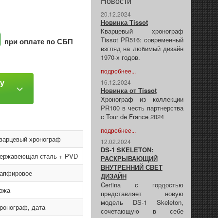
Новости
20.12.2024
Новинка Tissot
Кварцевый хронограф
Tissot PR516: современный
при оплате по СБП
взгляд на любимый дизайн
1970-х годов.
подробнее...
ку
16.12.2024
Новинка от Tissot
Хронограф из коллекции
PR100 в честь партнерства
с Tour de France 2024
подробнее...
варцевый хронограф
12.02.2024
DS-1 SKELETON:
ержавеющая сталь + PVD
РАСКРЫВАЮЩИЙ
ВНУТРЕННИЙ СВЕТ
апфировое
ДИЗАЙН
Certina с гордостью
ожа
представляет новую
модель DS-1 Skeleton,
ронограф, дата
сочетающую в себе