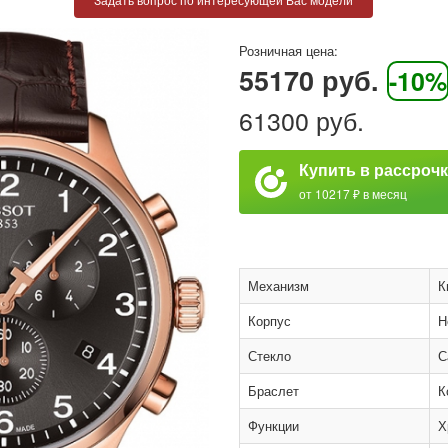
Розничная цена:
55170 руб.
-10%
61300 руб.
Купить в рассроч
от 10217 ₽ в месяц
Механизм
К
Корпус
Н
Стекло
С
Браслет
К
Функции
Х