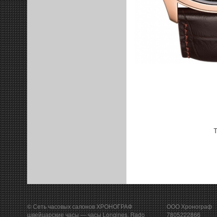
Т
© Сеть часовых салонов ХРОНОГРАФ
ООО Хронограф
швейцарские часы
— часы Longines, Rado
7805222866