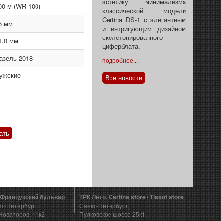
эстетику минимализма
00 м (WR 100)
классической модели
Certina DS-1 с элегантным
5 мм
и интригующим дизайном
скелетонированного
1,0 мм
циферблата.
азель 2018
подробнее...
ужские
Все новости
ать
 Французский бульвар
ТРК Лето. Certina store / Tissot store
кт-Петербург,
Санкт-Петербург,
Новаторов, 11к2
Пулковское шоссе 25к1