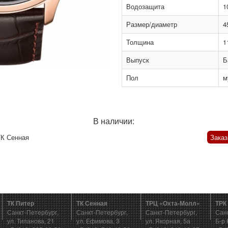
Водозащита
1
Размер/диаметр
4
Толщина
1
Выпуск
Б
Пол
м
В наличии:
К Сенная
Заказ
ТК Питер
ТК Сенная
ТРЦ «Охта-Молл»
ТРК
Санкт-Петербург,
Санкт-Петербург,
Санкт-Петербург,
Сан
ул. Типанова, 21
ул. Ефимова, 3
ул. Якорная, 5а
Б-р 