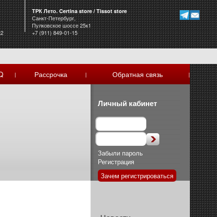
ТРК Лето. Certina store / Tissot store
Санкт-Петербург,
Пулковское шоссе 25к1
к2
+7 (911) 849-01-15
Q
Рассрочка
Обратная связь
|
|
|
Личный кабинет
Забыли пароль
Регистрация
Зачем регистрироваться