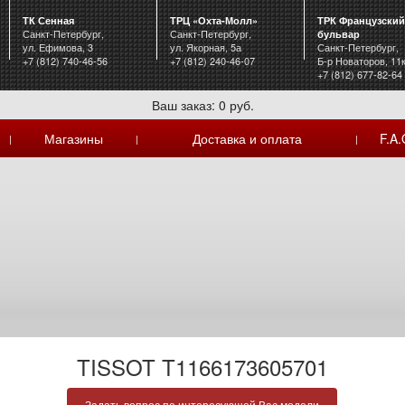
ТК Сенная
ТРЦ «Охта-Молл»
ТРК Французский
Санкт-Петербург,
Санкт-Петербург,
бульвар
ул. Ефимова, 3
ул. Якорная, 5а
Санкт-Петербург,
+7 (812) 740-46-56
+7 (812) 240-46-07
Б-р Новаторов, 11
+7 (812) 677-82-64
Ваш заказ: 0 руб.
Магазины
Доставка и оплата
F.A.
|
|
|
TISSOT T1166173605701
Задать вопрос по интересующей Вас модели