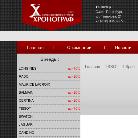
ТК Питер
Санкт-Петербург,
ул. Типанова, 21
+7 (812) 335-68-56
Главная
О компании
Новости
|
|
Бренды:
Главная
-
TISSOT
-
T-Sport
LONGINES
до -10%
RADO
до -20%
MAURICE LACROIX
BALMAIN
до -20%
CERTINA
до -20%
TISSOT
до -10%
SWATCH
JAGUAR
CANDINO