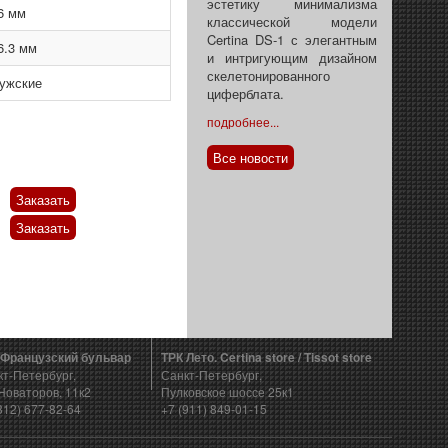
эстетику минимализма
6 мм
классической модели
Certina DS-1 с элегантным
6.3 мм
и интригующим дизайном
скелетонированного
ужские
циферблата.
подробнее...
Все новости
Заказать
Заказать
 Французский бульвар
ТРК Лето. Certina store / Tissot store
кт-Петербург,
Санкт-Петербург,
Новаторов, 11к2
Пулковское шоссе 25к1
812) 677-82-64
+7 (911) 849-01-15