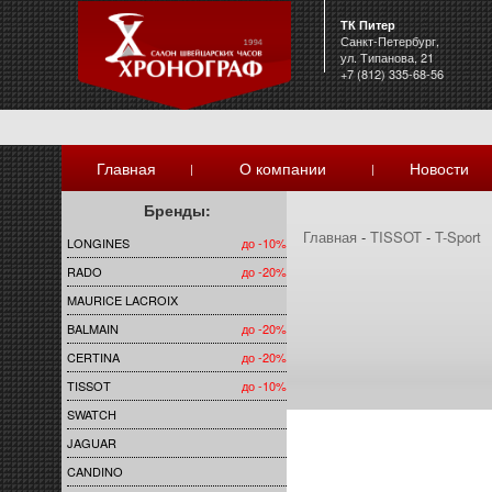
ТК Питер
Санкт-Петербург,
ул. Типанова, 21
+7 (812) 335-68-56
Главная
О компании
Новости
|
|
Бренды:
Главная
-
TISSOT
-
T-Sport
LONGINES
до -10%
RADO
до -20%
MAURICE LACROIX
BALMAIN
до -20%
CERTINA
до -20%
TISSOT
до -10%
SWATCH
JAGUAR
CANDINO