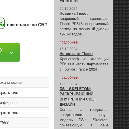
Новости
20.12.2024
Новинка Tissot
Кварцевый хронограф
%
Tissot PR516: современный
при оплате по СБП
взгляд на любимый дизайн
1970-х годов.
подробнее...
ку
16.12.2024
Новинка от Tissot
Хронограф из коллекции
PR100 в честь партнерства
с Tour de France 2024
подробнее...
еханические
12.02.2024
DS-1 SKELETON:
ерж. сталь
РАСКРЫВАЮЩИЙ
ВНУТРЕННИЙ СВЕТ
апфировое
ДИЗАЙН
Certina с гордостью
ерж. сталь
представляет новую
модель DS-1 Skeleton,
R600
сочетающую в себе