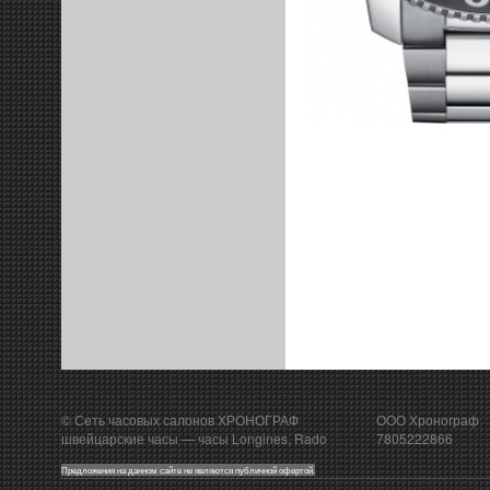
© Сеть часовых салонов ХРОНОГРАФ
ООО Хронограф
швейцарские часы
— часы Longines, Rado
7805222866
Предложения на данном сайте не являются публичной офертой.