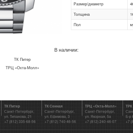
Размер/диаметр
4
Толщина
1
Пол
м
В наличии:
ТК Питер
ТРЦ «Охта-Молл»
ТК Питер
ТК Сенная
ТРЦ «Охта-Молл»
ТРК
Санкт-Петербург,
Санкт-Петербург,
Санкт-Петербург,
Сан
ул. Типанова, 21
ул. Ефимова, 3
ул. Якорная, 5а
Б-р 
+7 (812) 335-68-56
+7 (812) 740-46-56
+7 (812) 240-46-07
+7 (