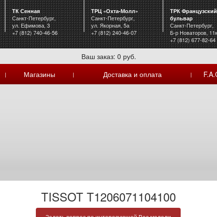
ТК Сенная
ТРЦ «Охта-Молл»
ТРК Французский
Санкт-Петербург,
Санкт-Петербург,
бульвар
ул. Ефимова, 3
ул. Якорная, 5а
Санкт-Петербург,
+7 (812) 740-46-56
+7 (812) 240-46-07
Б-р Новаторов, 11
+7 (812) 677-82-64
Ваш заказ: 0 руб.
Магазины
Доставка и оплата
F.A.
|
|
|
TISSOT T1206071104100
Задать вопрос по интересующей Вас модели