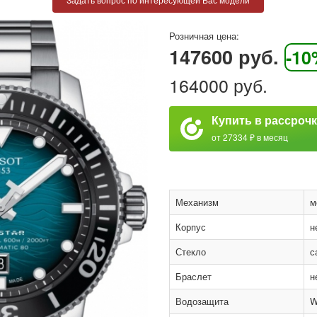
Розничная цена:
147600 руб.
-10
164000 руб.
Купить в рассроч
от 27334 ₽ в месяц
Механизм
м
Корпус
н
Стекло
с
Браслет
н
Водозащита
W