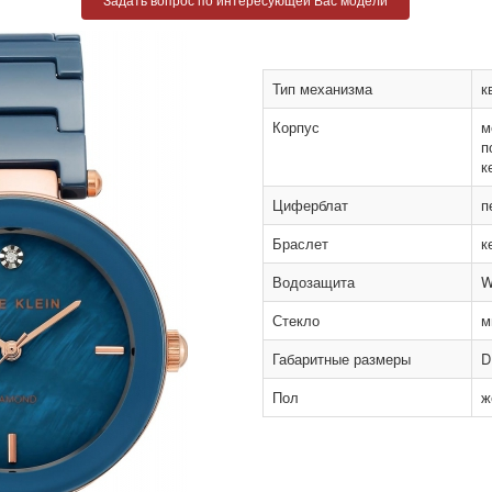
Тип механизма
к
Корпус
м
п
к
Циферблат
п
Браслет
к
Водозащита
Стекло
м
Габаритные размеры
D
Пол
ж