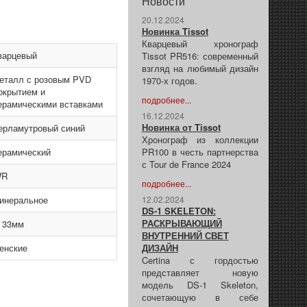
Новости
20.12.2024
Новинка Tissot
Кварцевый хронограф
варцевый
Tissot PR516: современный
взгляд на любимый дизайн
еталл с розовым PVD
1970-х годов.
окрытием и
подробнее...
ерамическими вставками
16.12.2024
Новинка от Tissot
ерламутровый синий
Хронограф из коллекции
ерамический
PR100 в честь партнерства
с Tour de France 2024
WR
подробнее...
инеральное
12.02.2024
DS-1 SKELETON:
РАСКРЫВАЮЩИЙ
 33мм
ВНУТРЕННИЙ СВЕТ
енские
ДИЗАЙН
Certina с гордостью
представляет новую
модель DS-1 Skeleton,
сочетающую в себе