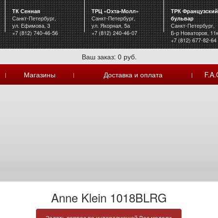
ТК Сенная
ТРЦ «Охта-Молл»
ТРК Французский
Санкт-Петербург,
Санкт-Петербург,
бульвар
ул. Ефимова, 3
ул. Якорная, 5а
Санкт-Петербург,
+7 (812) 740-46-56
+7 (812) 240-46-07
Б-р Новаторов, 11
+7 (812) 677-82-64
Ваш заказ: 0 руб.
Магазины
Доставка и оплата
F.A.
|
|
|
Anne Klein 1018BLRG
Задать вопрос по интересующей Вас модели