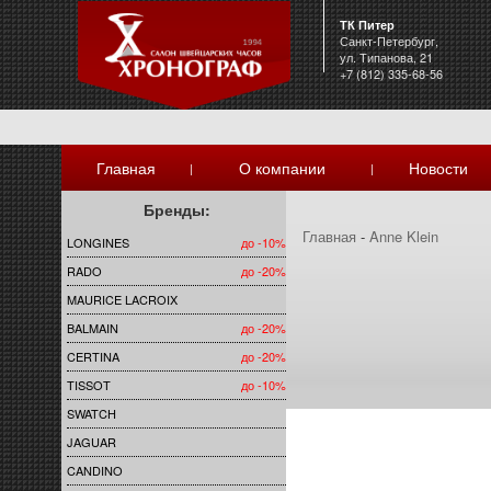
ТК Питер
Санкт-Петербург,
ул. Типанова, 21
+7 (812) 335-68-56
Главная
О компании
Новости
|
|
Бренды:
Главная
-
Anne Klein
LONGINES
до -10%
RADO
до -20%
MAURICE LACROIX
BALMAIN
до -20%
CERTINA
до -20%
TISSOT
до -10%
SWATCH
JAGUAR
CANDINO